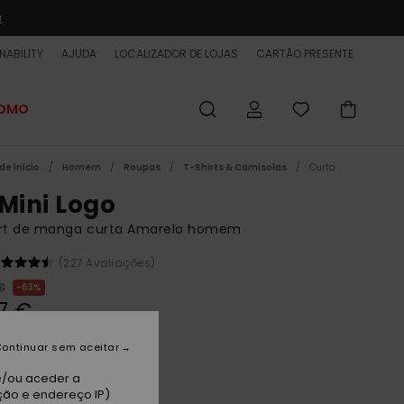
a
NABILITY
AJUDA
LOCALIZADOR DE LOJAS
CARTÃO PRESENTE
ROMO
de início
Homem
Roupas
T-Shirts & Camisolas
Curta
 Mini Logo
irt de manga curta Amarelo homem
(227 Avaliações)
€
63%
7 €
ET
ontinuar sem aceitar
 PROMO 25% EXTRA
e/ou aceder a
ção e endereço IP)