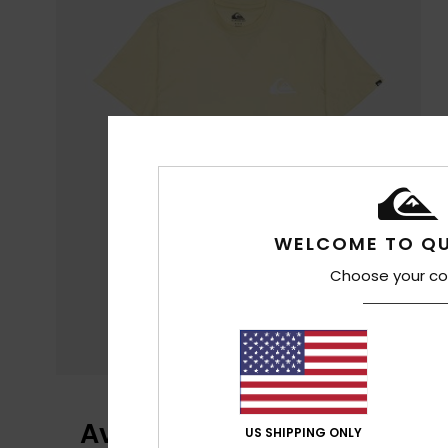
WELCOME TO QU
Choose your co
Avaliações dos clientes
US SHIPPING ONLY