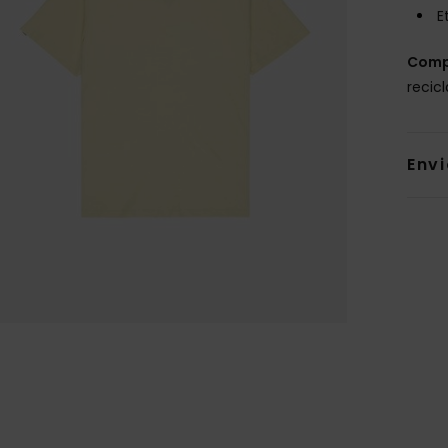
E
Comp
recic
Env