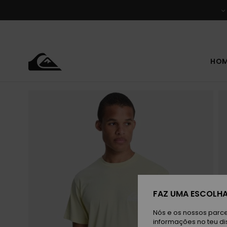
Avançar
para
a
informação
do
produto
HO
FAZ UMA ESCOLHA
Nós e os nossos parce
informações no teu di