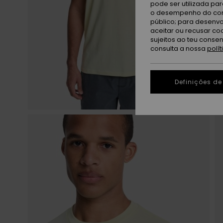
pode ser utilizada pa
o desempenho do cont
público; para desenvo
aceitar ou recusar co
sujeitos ao teu conse
consulta a nossa
polí
Definições de