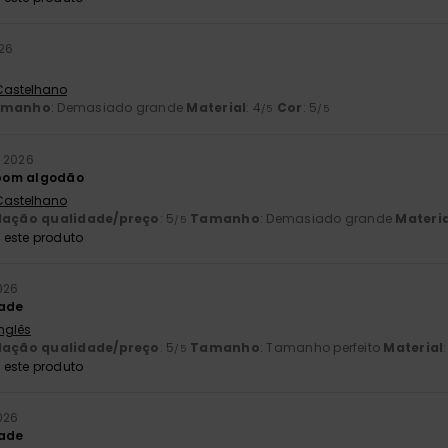
026
 Castelhano
amanho
: Demasiado grande
Material
: 4
Cor
: 5
/5
/5
o 2026
bom algodão
 Castelhano
lação qualidade/preço
: 5
Tamanho
: Demasiado grande
Materia
/5
este produto
026
dade
Inglês
lação qualidade/preço
: 5
Tamanho
: Tamanho perfeito
Material
/5
este produto
026
dade