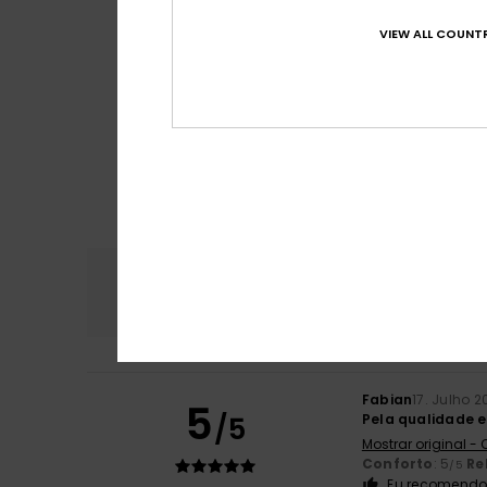
VIEW ALL COUNTR
Conforto
Rela
4.8
Fabian
17. Julho 2
5
/5
Pela qualidade e
Mostrar original -
Conforto
: 5
Re
/5
Eu recomendo 