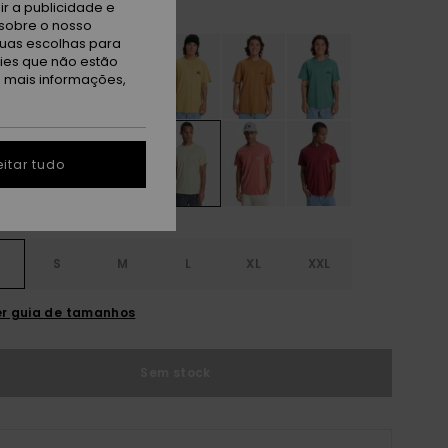
arden Glade
r a publicidade e
sobre o nosso
tuas escolhas para
kies que não estão
a mais informações,
itar tudo
S
S
M
L
XL
XXL
r guia de tamanhos
Sem stock