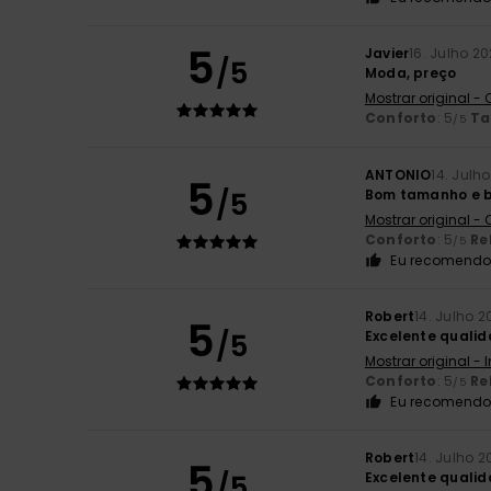
5
Javier
16. Julho 2
/5
Moda, preço
Mostrar original -
Conforto
: 5
T
/5
ANTONIO
14. Julh
5
/5
Bom tamanho e 
Mostrar original -
Conforto
: 5
Re
/5
Eu recomendo 
Robert
14. Julho 2
5
/5
Excelente quali
Mostrar original - 
Conforto
: 5
Re
/5
Eu recomendo 
Robert
14. Julho 2
5
/5
Excelente quali