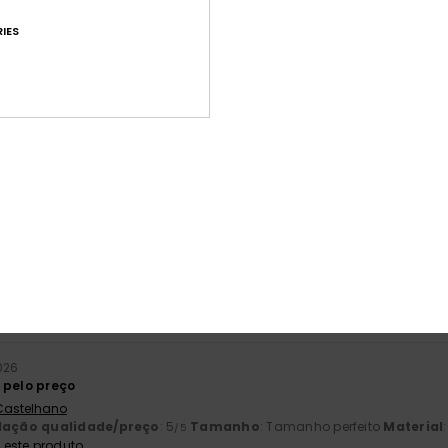
IES
Pontuação média
4.7
/5
baseado em
227 avaliações verificadas
desde Setembro 2025
82% dos nossos clientes recomendam este produto
ção qualidade/preço
Tamanho
Mat
4.7
4
Muito pequeno
Demasiado grande
026
 pelo preço
 Castelhano
lação qualidade/preço
: 5
Tamanho
: Tamanho perfeito
Material
/5
este produto