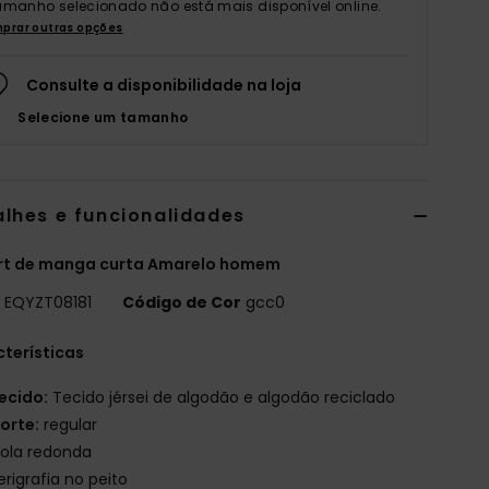
amanho selecionado não está mais disponível online.
prar outras opções
Consulte a disponibilidade na loja
Selecione um tamanho
alhes e funcionalidades
irt de manga curta Amarelo homem
o
EQYZT08181
Código de Cor
gcc0
terísticas
ecido:
Tecido jérsei de algodão e algodão reciclado
orte:
regular
ola redonda
erigrafia no peito