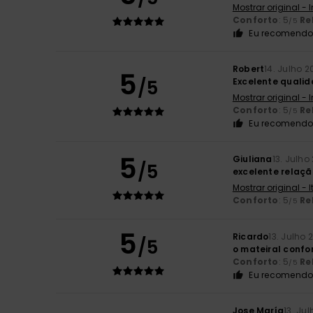
Mostrar original - 
Conforto
: 5
Re
/5
Eu recomendo 
Robert
14. Julho 2
5
/5
Excelente quali
Mostrar original - 
Conforto
: 5
Re
/5
Eu recomendo 
5
Giuliana
13. Julho
/5
excelente relaç
Mostrar original - 
Conforto
: 5
Re
/5
5
Ricardo
13. Julho 
/5
o mateiral confo
Conforto
: 5
Re
/5
Eu recomendo 
Jose María
13. Ju