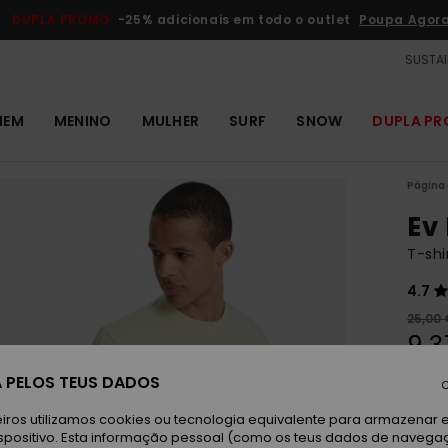
DUPLA PROMO
-25% adicionais em todo o outlet
Poupa Agor
SUSTAI
MEM
MENINO
MULHER
SURF
SNOW
DUPLA P
Página 
Ev
T-sh
4.7
25,00 
9,3
OUTL
 PELOS TEUS DADOS
C
DUPLA
iros utilizamos cookies ou tecnologia equivalente para armazenar 
spositivo. Esta informação pessoal (como os teus dados de navega