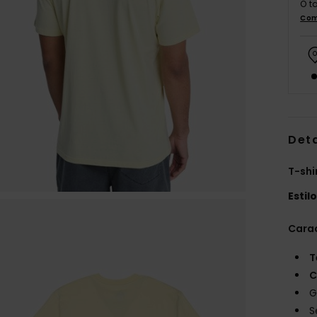
O t
Com
Det
T-sh
Estil
Carac
T
C
G
S