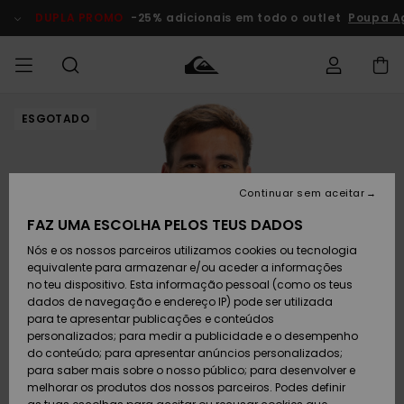
Avançar
para
DUPLA PROMO
-25% adicionais em todo o outlet
Poupa A
a
informação
do
produto
ESGOTADO
Acede à tua
HOMEM
Roupas
Roupas
Shop
Surf Shop
Artigos
Outlet
encomenda
Homem
Neve
Homem
Homem
MENINO
Envio
Acessórios
Acessórios
Artigos
Continuar sem aceitar
recém-
Surf Shop
Outlet
MULHER
chegados
Crianças
Artigos
Criança
FAZ UMA ESCOLHA PELOS TEUS DADOS
Devoluções
Neve
Nós e os nossos parceiros utilizamos cookies ou tecnologia
Calçado e
Calçado e
Criança
equivalente para armazenar e/ou aceder a informações
chinelos
chinelos
SURF
Pagamento
Highlights
Highlights
Outlet
no teu dispositivo. Esta informação pessoal (como os teus
Mulher
dados de navegação e endereço IP) pode ser utilizada
SNOW
Snow Shop
para te apresentar publicações e conteúdos
Cartão
Surfe/água
Surfe/água
Feminino
personalizados; para medir a publicidade e o desempenho
presente
Snow
Community
do conteúdo; para apresentar anúncios personalizados;
DUPLA
para saber mais sobre o nosso público; para desenvolver e
PROMO
melhorar os produtos dos nossos parceiros. Podes definir
Quiksilver
Snow
Neve
Highlights