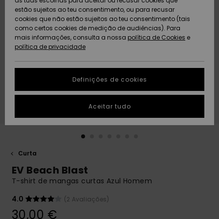
as tuas escolhas para aceitar ou recusar cookies que
Freedom
estão sujeitos ao teu consentimento, ou para recusar
cookies que não estão sujeitos ao teu consentimento (tais
AJUDA
Protecção de
como certos cookies de medição de audiências). Para
Artigos
Artigos
Community
dados
mais informações, consulta a nossa
recém-
recém-
política de Cookies
e
chegados
chegados
política de privacidade
SUSTAINABILITY
Guia de
tamanhos
LOCALIZADOR
Definições de cookies
Coleções
Highlights
DE LOJAS
Inicia uma
Aceitar tudo
CARTÃO
conversa para
PRESENTE
obteres a
resposta mais
rápida à tua
LISTA DE
pergunta.
DESEJO
Curta
Iniciar uma
EV Beach Blast
conversa
T-shirt de mangas curtas Azul Homem
Encontra
respostas
4.0
(2 Avaliações)
para as
30,00 €
perguntas