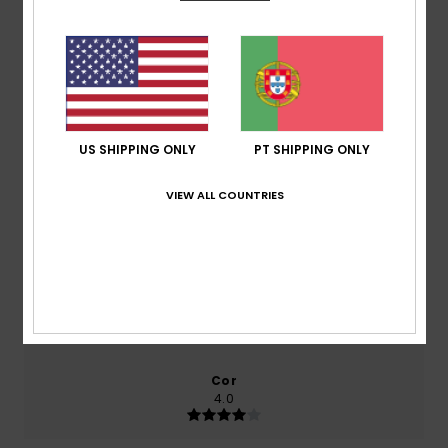
baseado em
2 avaliações verificadas
desde
Setembro 2025
100% dos nossos clientes recomendam este
produto
Conforto
US SHIPPING ONLY
PT SHIPPING ONLY
4.0
VIEW ALL COUNTRIES
Relação qualidade/preço
4.5
Tamanho
Material
4.0
Muito pequeno
Demasiado grande
Cor
4.0