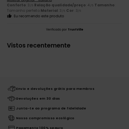
Conforto
: 3
Relação qualidade/preço
: 4
Tamanho
:
/5
/5
Tamanho perfeito
Material
: 3
Cor
: 3
/5
/5
Eu recomendo este produto
Verificado por
TrustVille
Vistos recentemente
Envio e devoluções grátis para membros
Devoluções em 30 dias
Junta-te ao programa de fidelidade
Nosso compromisso ecológico
Pagamento 100% seguro