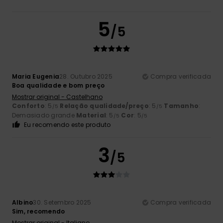
5
/5
Maria Eugenia
28. Outubro 2025
Compra verificada
Boa qualidade e bom preço
Mostrar original - Castelhano
Conforto
: 5
Relação qualidade/preço
: 5
Tamanho
:
/5
/5
Demasiado grande
Material
: 5
Cor
: 5
/5
/5
Eu recomendo este produto
3
/5
Albino
30. Setembro 2025
Compra verificada
Sim, recomendo
Mostrar original - Italiano