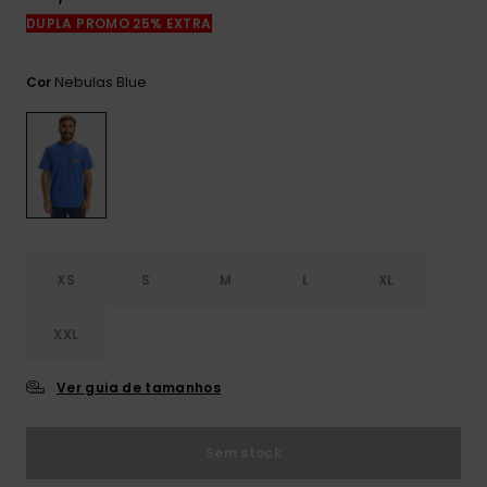
mais
DUPLA PROMO 25% EXTRA
frequentes e o
nosso
formulário de
Nebulas Blue
Cor
contacto.
Consultar
as FAQ
XS
S
M
L
XL
XXL
Ver guia de tamanhos
Sem stock