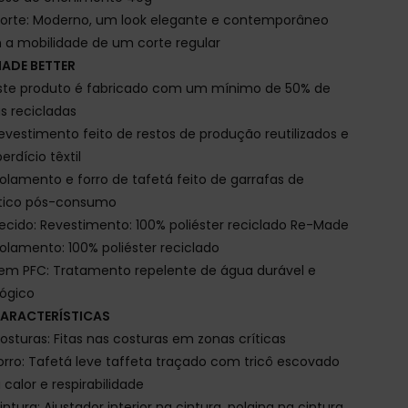
orte: Moderno, um look elegante e contemporâneo
a mobilidade de um corte regular
ADE BETTER
ste produto é fabricado com um mínimo de 50% de
as recicladas
evestimento feito de restos de produção reutilizados e
erdício têxtil
solamento e forro de tafetá feito de garrafas de
stico pós-consumo
ecido: Revestimento: 100% poliéster reciclado Re-Made
solamento: 100% poliéster reciclado
em PFC: Tratamento repelente de água durável e
ógico
ARACTERÍSTICAS
osturas: Fitas nas costuras em zonas críticas
orro: Tafetá leve taffeta traçado com tricô escovado
 calor e respirabilidade
intura: Ajustador interior na cintura, polaina na cintura