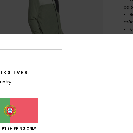
de t
B
mãos
V
Comp
Env
IKSILVER
untry
PT SHIPPING ONLY