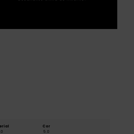
erial
Cor
.0
5.0