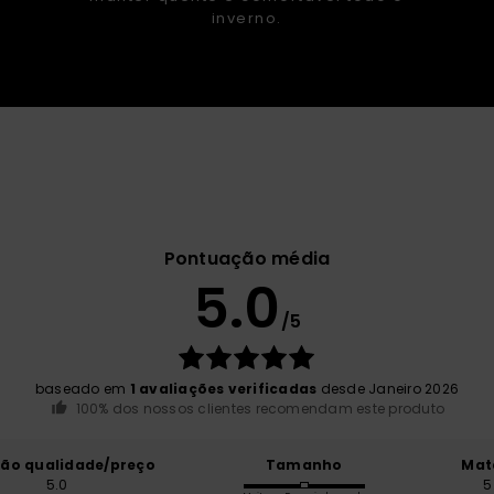
inverno.
Pontuação média
5.0
/5
baseado em
1 avaliações verificadas
desde Janeiro 2026
100% dos nossos clientes recomendam este produto
ção qualidade/preço
Tamanho
Mat
5.0
5