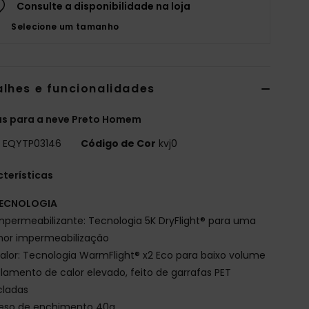
Consulte a disponibilidade na loja
Selecione um tamanho
alhes e funcionalidades
as para a neve Preto Homem
o
EQYTP03146
Código de Cor
kvj0
terísticas
ECNOLOGIA
mpermeabilizante: Tecnologia 5K DryFlight® para uma
hor impermeabilização
alor: Tecnologia WarmFlight® x2 Eco para baixo volume
olamento de calor elevado, feito de garrafas PET
cladas
eso de enchimento 40g