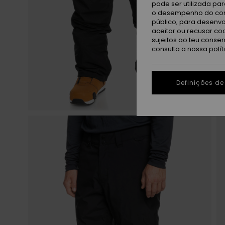
pode ser utilizada pa
o desempenho do cont
público; para desenvo
aceitar ou recusar co
sujeitos ao teu conse
consulta a nossa
polí
Definições de