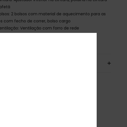
afetá
olsos: 2 bolsos com material de aquecimento para as
 com fecho de correr, bolso cargo
entilação: Ventilação com forro de rede
osição
100% poliéster reciclado
io& Devoluciones