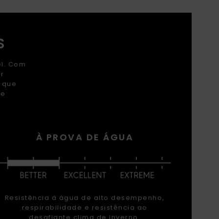
S
el. Com
er
r que
 e
À PROVA DE ÁGUA
Resistência à água de alto desempenho,
respirabilidade e resistência ao
desafiante clima de inverno.