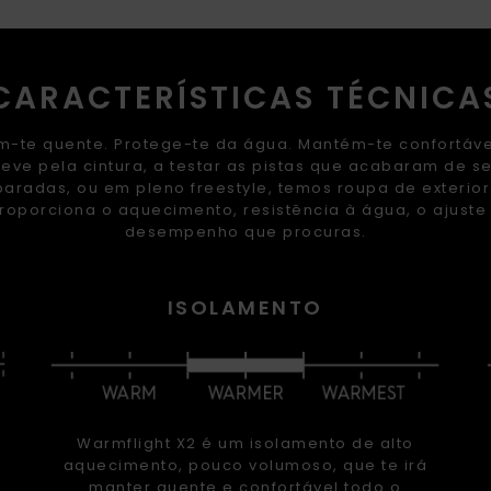
CARACTERÍSTICAS TÉCNICA
-te quente. Protege-te da água. Mantém-te confortáv
eve pela cintura, a testar as pistas que acabaram de s
aradas, ou em pleno freestyle, temos roupa de exterio
roporciona o aquecimento, resistência à água, o ajuste
desempenho que procuras.
ISOLAMENTO
Warmflight X2 é um isolamento de alto
aquecimento, pouco volumoso, que te irá
manter quente e confortável todo o