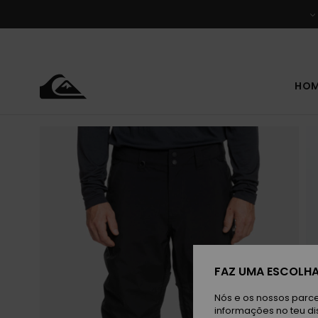
Avançar
para
a
informação
do
produto
HO
FAZ UMA ESCOLHA
Nós e os nossos parce
informações no teu di