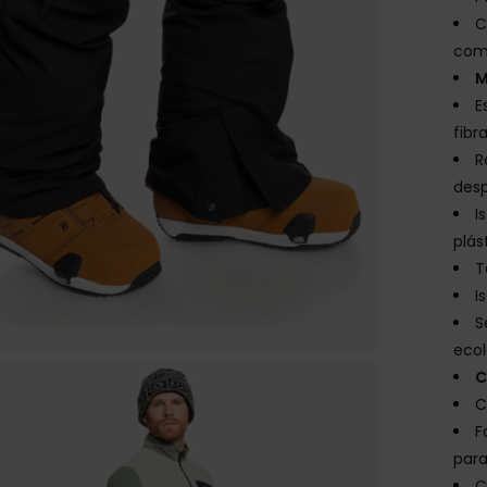
C
com 
M
E
fibr
R
desp
I
plá
T
I
S
ecol
C
C
F
para
C