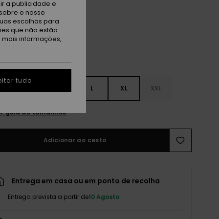
r a publicidade e
ue Black
sobre o nosso
tuas escolhas para
kies que não estão
a mais informações,
itar tudo
S
S
M
L
XL
XXL
r guia de tamanhos
Adicionar ao cesto
Entrega em casa ou em ponto de recolha
Entrega prevista a partir de
10 Agosto