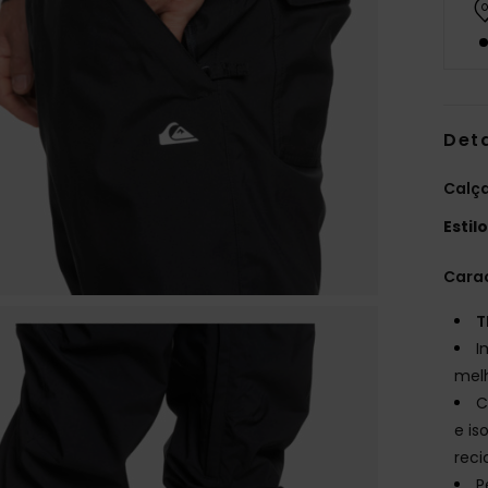
Det
Calç
Estil
Carac
T
I
mel
C
e is
reci
P