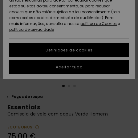
as tuas escolhas para aceitar ou recusar cookies que
Freedom
estão sujeitos ao teu consentimento, ou para recusar
cookies que não estão sujeitos ao teu consentimento (tais
AJUDA
Protecção de
como certos cookies de medição de audiências). Para
Artigos
Artigos
Community
dados
mais informações, consulta a nossa
recém-
recém-
política de Cookies
e
chegados
chegados
política de privacidade
SUSTAINABILITY
Guia de
tamanhos
LOCALIZADOR
Definições de cookies
Coleções
Highlights
DE LOJAS
Inicia uma
Aceitar tudo
CARTÃO
conversa para
PRESENTE
obteres a
resposta mais
rápida à tua
LISTA DE
pergunta.
DESEJO
Peças de roupa
Iniciar uma
Essentials
conversa
Camisola de velo com capuz Verde Homem
Encontra
respostas
ECO-BONUS
para as
75,00 €
perguntas