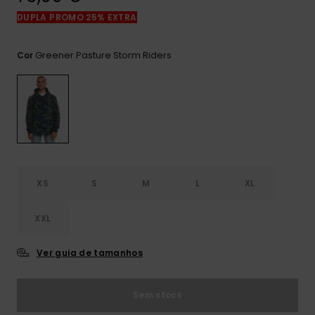
mais
DUPLA PROMO 25% EXTRA
frequentes e o
nosso
formulário de
Greener Pasture Storm Riders
Cor
contacto.
Consultar
as FAQ
XS
S
M
L
XL
XXL
Ver guia de tamanhos
Sem stock