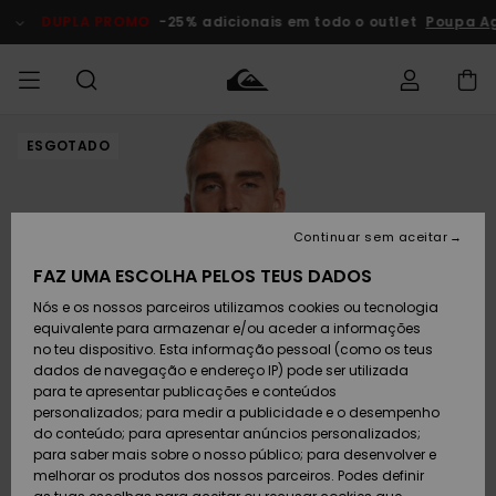
Avançar
para
DUPLA PROMO
-25% adicionais em todo o outlet
Poupa Ago
a
informação
do
produto
ESGOTADO
Acede à tua
HOMEM
Roupas
Roupas
Shop
Surf Shop
Artigos
Outlet
encomenda
Homem
Neve
Homem
Homem
MENINO
Envio
Acessórios
Acessórios
Artigos
Continuar sem aceitar
recém-
Surf Shop
Outlet
MULHER
chegados
Crianças
Artigos
Criança
FAZ UMA ESCOLHA PELOS TEUS DADOS
Devoluções
Neve
Nós e os nossos parceiros utilizamos cookies ou tecnologia
Calçado e
Calçado e
Criança
equivalente para armazenar e/ou aceder a informações
chinelos
chinelos
SURF
Pagamento
Highlights
Highlights
Outlet
no teu dispositivo. Esta informação pessoal (como os teus
Mulher
dados de navegação e endereço IP) pode ser utilizada
SNOW
Snow Shop
para te apresentar publicações e conteúdos
Cartão
Surfe/água
Surfe/água
Feminino
personalizados; para medir a publicidade e o desempenho
presente
Snow
Community
do conteúdo; para apresentar anúncios personalizados;
DUPLA
para saber mais sobre o nosso público; para desenvolver e
PROMO
melhorar os produtos dos nossos parceiros. Podes definir
Quiksilver
Snow
Neve
Highlights