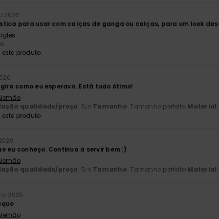
ro 2026
stica para usar com calças de ganga ou calças, para um look des
Inglês
de
este produto
2026
 gira como eu esperava. Está tudo ótimo!
 Alemão
lação qualidade/preço
: 5
Tamanho
: Tamanho perfeito
Material
/5
este produto
 2026
e eu conheço. Continua a servir bem :)
 Alemão
lação qualidade/preço
: 5
Tamanho
: Tamanho perfeito
Material
/5
ro 2025
aque
 Alemão