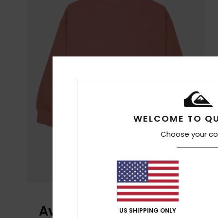
WELCOME TO QU
Choose your co
Avaliações dos clientes
US SHIPPING ONLY