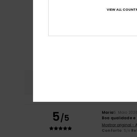
VIEW ALL COUNTR
Conforto
Rela
4.8
5
Maria
5. Maio 202
/5
Boa qualidade e 
Mostrar original -
Conforto
: 5
Re
/5