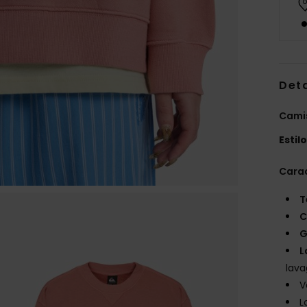
Det
Cami
Estil
Carac
T
C
G
L
lav
V
L