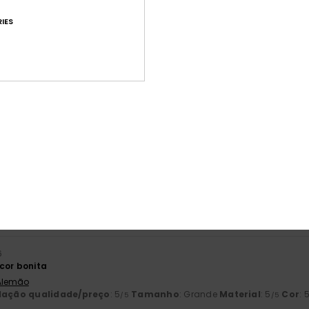
IES
Pontuação média
4.9
/5
baseado em
9 avaliações verificadas
desde Setembro 2025
78% dos nossos clientes recomendam este produto
ção qualidade/preço
Tamanho
Mat
4.3
4
Muito pequeno
Demasiado grande
6
cor bonita
 Alemão
lação qualidade/preço
: 5
Tamanho
: Grande
Material
: 5
Cor
: 
/5
/5