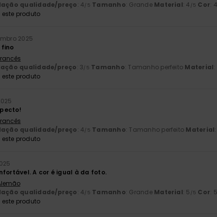
lação qualidade/preço
: 4
Tamanho
: Grande
Material
: 4
Cor
: 
/5
/5
este produto
embro 2025
fino
 Francês
lação qualidade/preço
: 3
Tamanho
: Tamanho perfeito
Material
:
/5
este produto
2025
pecto!
 Francês
lação qualidade/preço
: 4
Tamanho
: Tamanho perfeito
Material
/5
este produto
2025
fortável. A cor é igual à da foto.
 Alemão
lação qualidade/preço
: 4
Tamanho
: Grande
Material
: 5
Cor
: 
/5
/5
este produto