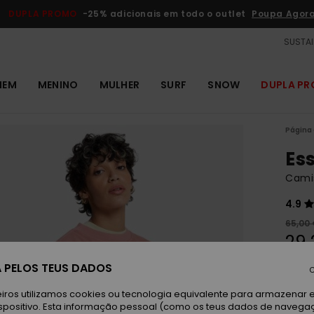
DUPLA PROMO
-25% adicionais em todo o outlet
Poupa Agor
SUSTAI
MEM
MENINO
MULHER
SURF
SNOW
DUPLA P
Página 
Es
Cami
4.9
65,00
29,
OUTL
 PELOS TEUS DADOS
C
DUPLA
iros utilizamos cookies ou tecnologia equivalente para armazenar 
spositivo. Esta informação pessoal (como os teus dados de navega