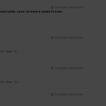
Compra verificada
contraído. Lava-se bem e assenta bem.
Compra verificada
: 5
Cor
: 5
/5
/5
Compra verificada
: 5
Cor
: 5
/5
/5
Compra verificada