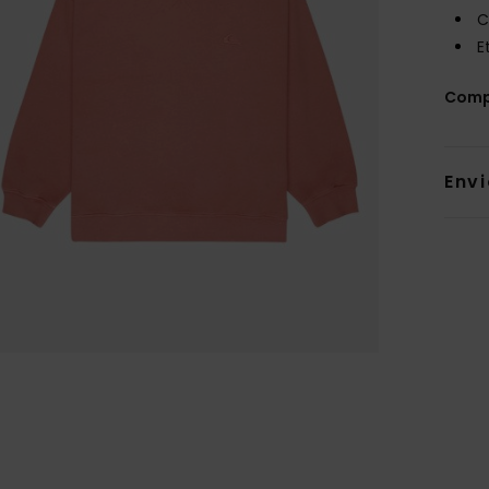
C
E
Comp
Env