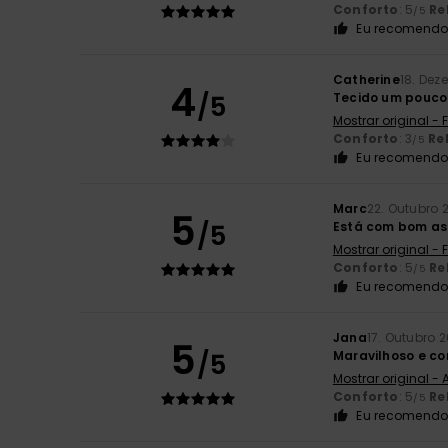
Conforto
: 5
Re
/5
Eu recomendo 
Catherine
18. Dez
4
/5
Tecido um pouco 
Mostrar original -
Conforto
: 3
Re
/5
Eu recomendo 
Marc
22. Outubro 
5
/5
Está com bom as
Mostrar original -
Conforto
: 5
Re
/5
Eu recomendo 
Jana
17. Outubro 
5
/5
Maravilhoso e con
Mostrar original -
Conforto
: 5
Re
/5
Eu recomendo 