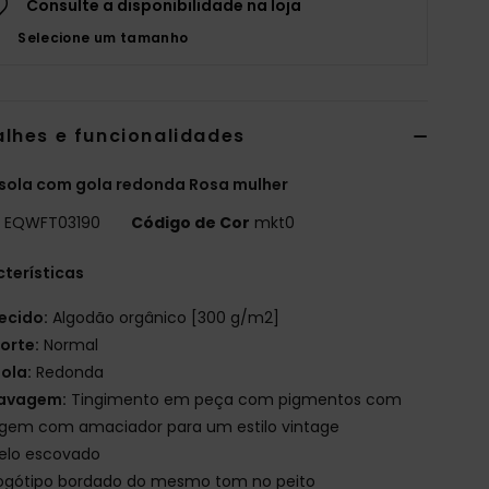
Consulte a disponibilidade na loja
Selecione um tamanho
alhes e funcionalidades
sola com gola redonda Rosa mulher
o
EQWFT03190
Código de Cor
mkt0
terísticas
ecido:
Algodão orgânico [300 g/m2]
orte:
Normal
ola:
Redonda
avagem:
Tingimento em peça com pigmentos com
agem com amaciador para um estilo vintage
elo escovado
ogótipo bordado do mesmo tom no peito