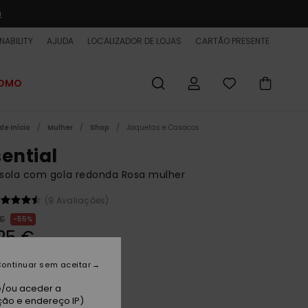
a
NABILITY
AJUDA
LOCALIZADOR DE LOJAS
CARTÃO PRESENTE
ROMO
de início
Mulher
Shop
Jaquetas e Casacos
sential
sola com gola redonda Rosa mulher
(9 Avaliações)
 €
55%
25 €
ET
ontinuar sem aceitar
 PROMO 25% EXTRA
e/ou aceder a
ção e endereço IP)