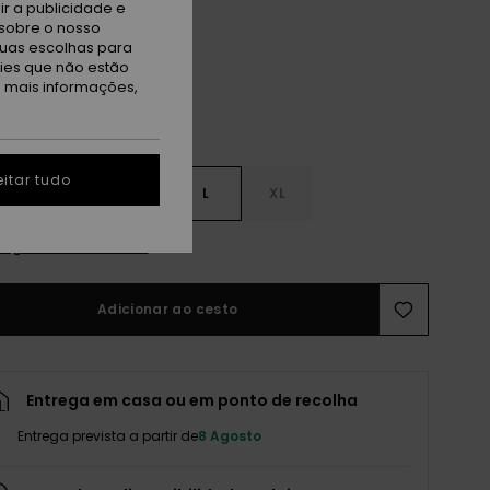
sert Sand
r a publicidade e
sobre o nosso
tuas escolhas para
kies que não estão
a mais informações,
itar tudo
S
S
M
L
XL
r guia de tamanhos
Adicionar ao cesto
Entrega em casa ou em ponto de recolha
Entrega prevista a partir de
8 Agosto