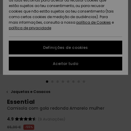
as tuas escolhas para aceitar ou recusar cookies que
Freedom
estão sujeitos ao teu consentimento, ou para recusar
cookies que não estão sujeitos ao teu consentimento (tais
AJUDA
Protecção de
como certos cookies de medição de audiências). Para
Artigos
Artigos
Community
dados
mais informações, consulta a nossa
recém-
recém-
política de Cookies
e
chegados
chegados
política de privacidade
SUSTAINABILITY
Guia de
tamanhos
LOCALIZADOR
Definições de cookies
Coleções
Highlights
DE LOJAS
Inicia uma
Aceitar tudo
CARTÃO
conversa para
PRESENTE
obteres a
resposta mais
rápida à tua
LISTA DE
pergunta.
DESEJO
Jaquetas e Casacos
Iniciar uma
Essential
conversa
Camisola com gola redonda Amarelo mulher
Encontra
respostas
4.9
(9 Avaliações)
para as
65,00 €
55%
perguntas