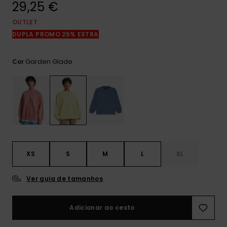
29,25 €
mais
frequentes e o
nosso
OUTLET
formulário de
DUPLA PROMO 25% EXTRA
contacto.
Consultar
Garden Glade
Cor
as FAQ
XS
S
M
L
XL
Ver guia de tamanhos
Adicionar ao cesto