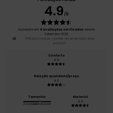
4.9
/5
baseado em
9 avaliações verificadas
desde
Setembro 2025
78% dos nossos clientes recomendam este
produto
Conforto
4.8
Relação qualidade/preço
4.3
Tamanho
Material
4.6
Muito pequeno
Demasiado grande