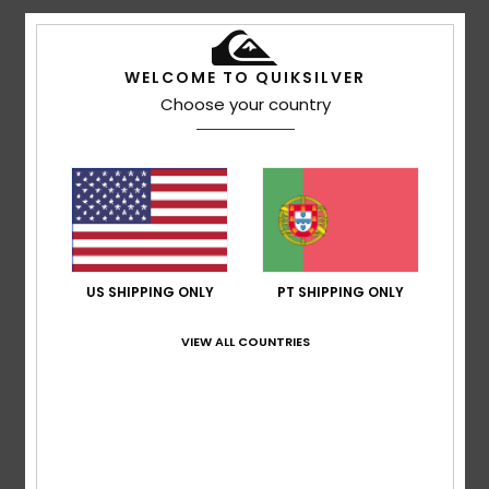
Belinda
25. Janeiro 2026
Compra verificada
Uma blusa fantástica para usar com calças de ganga ou
calças, para um look descontraído. Lava-se bem e
WELCOME TO QUIKSILVER
assenta bem.
Choose your country
Mostrar original - Inglês
Tamanho
: Grande
Eu recomendo este produto
5
/5
US SHIPPING ONLY
PT SHIPPING ONLY
Katrin
8. Janeiro 2026
Compra verificada
A camisola é tão gira como eu esperava. Está tudo ótimo!
VIEW ALL COUNTRIES
Mostrar original - Alemão
Conforto
: 5
Relação qualidade/preço
: 5
Tamanho
:
/5
/5
Tamanho perfeito
Material
: 5
Cor
: 5
/5
/5
Eu recomendo este produto