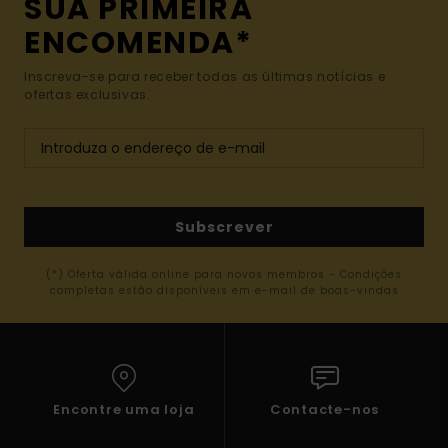
SUA PRIMEIRA
ENCOMENDA*
Inscreva-se para receber todas as últimas notícias e
ofertas exclusivas.
Subscrever
(*) Oferta válida online para novos membros - Condições
completas estão disponíveis em e-mail de boas-vindas
Encontre uma loja
Contacte-nos