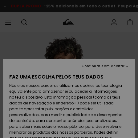
Avançar
para
DUPLA PROMO
-25% adicionais em todo o outlet
Poupa Ago
a
informação
do
produto
Acede à tua
HOMEM
Roupas
Roupas
Shop
Surf Shop
Artigos
Outlet
encomenda
Homem
Neve
Homem
Homem
MENINO
Envio
Acessórios
Acessórios
Artigos
Continuar sem aceitar
recém-
Surf Shop
Outlet
MULHER
chegados
Crianças
Artigos
Criança
FAZ UMA ESCOLHA PELOS TEUS DADOS
Devoluções
Neve
Nós e os nossos parceiros utilizamos cookies ou tecnologia
Calçado e
Calçado e
Criança
equivalente para armazenar e/ou aceder a informações
chinelos
chinelos
SURF
Pagamento
Highlights
Highlights
Outlet
no teu dispositivo. Esta informação pessoal (como os teus
Mulher
dados de navegação e endereço IP) pode ser utilizada
SNOW
Snow Shop
para te apresentar publicações e conteúdos
Cartão
Surfe/água
Surfe/água
Feminino
personalizados; para medir a publicidade e o desempenho
presente
Snow
Community
do conteúdo; para apresentar anúncios personalizados;
DUPLA
para saber mais sobre o nosso público; para desenvolver e
PROMO
melhorar os produtos dos nossos parceiros. Podes definir
Quiksilver
Snow
Neve
Highlights