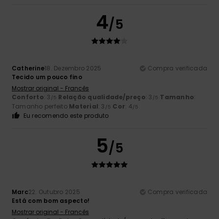
4
/5
Catherine
18. Dezembro 2025
Compra verificada
Tecido um pouco fino
Mostrar original - Francês
Conforto
: 3
Relação qualidade/preço
: 3
Tamanho
:
/5
/5
Tamanho perfeito
Material
: 3
Cor
: 4
/5
/5
Eu recomendo este produto
5
/5
Marc
22. Outubro 2025
Compra verificada
Está com bom aspecto!
Mostrar original - Francês