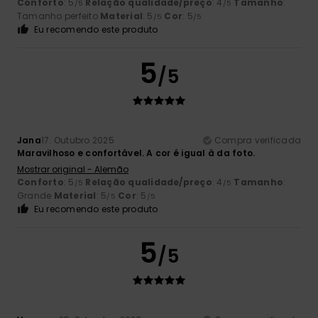
Conforto
: 5
Relação qualidade/preço
: 4
Tamanho
:
/5
/5
Tamanho perfeito
Material
: 5
Cor
: 5
/5
/5
Eu recomendo este produto
5
/5
Jana
17. Outubro 2025
Compra verificada
Maravilhoso e confortável. A cor é igual à da foto.
Mostrar original - Alemão
Conforto
: 5
Relação qualidade/preço
: 4
Tamanho
:
/5
/5
Grande
Material
: 5
Cor
: 5
/5
/5
Eu recomendo este produto
5
/5