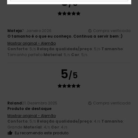
5
/5
Mateja
7. Janeiro 2026
Compra verificada
O tamanho é o que eu conheço. Continua a servir bem :)
Mostrar original - Alemão
Conforto
: 5
Relação qualidade/preço
: 5
Tamanho
:
/5
/5
Tamanho perfeito
Material
: 5
Cor
: 5
/5
/5
5
/5
Roland
21. Dezembro 2025
Compra verificada
Produto de destaque
Mostrar original - Alemão
Conforto
: 5
Relação qualidade/preço
: 4
Tamanho
:
/5
/5
Grande
Material
: 4
Cor
: 4
/5
/5
Eu recomendo este produto