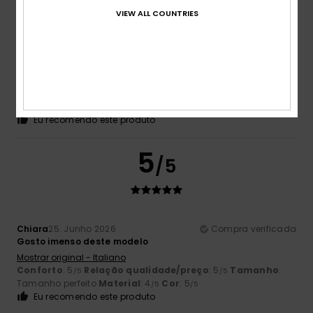
VIEW ALL COUNTRIES
Mohamed
5. Julho 2026
Compra verificada
Estilo moderno e desportivo
Mostrar original - Francês
Conforto
: 5
Relação qualidade/preço
: 5
Tamanho
:
/5
/5
Tamanho perfeito
Material
: 5
Cor
: 5
/5
/5
Eu recomendo este produto
5
/5
Chiara
25. Junho 2026
Compra verificada
Gosto imenso deste modelo
Mostrar original - Italiano
Conforto
: 5
Relação qualidade/preço
: 5
Tamanho
:
/5
/5
Tamanho perfeito
Material
: 4
Cor
: 5
/5
/5
Eu recomendo este produto