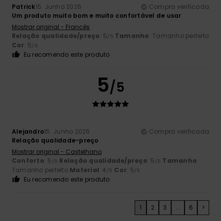
Patrick
15. Junho 2026
Compra verificada
Um produto muito bom e muito confortável de usar
Mostrar original - Francês
Relação qualidade/preço
: 5
Tamanho
: Tamanho perfeito
/5
Cor
: 5
/5
Eu recomendo este produto
5
/5
Alejandro
15. Junho 2026
Compra verificada
Relação qualidade-preço
Mostrar original - Castelhano
Conforto
: 5
Relação qualidade/preço
: 5
Tamanho
:
/5
/5
Tamanho perfeito
Material
: 4
Cor
: 5
/5
/5
Eu recomendo este produto
1
2
3
...
6
>