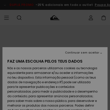
Avançar
para
DUPLA PROMO
-25% adicionais em todo o outlet
Poupa Ag
a
informação
do
produto
Acede à tua
HOMEM
Roupas
Roupas
Shop
Surf Shop
Artigos
Outlet
encomenda
Homem
Neve
Homem
Homem
MENINO
Envio
Acessórios
Acessórios
Artigos
Continuar sem aceitar
recém-
Surf Shop
Outlet
MULHER
chegados
Crianças
Artigos
Criança
FAZ UMA ESCOLHA PELOS TEUS DADOS
Devoluções
Neve
Nós e os nossos parceiros utilizamos cookies ou tecnologia
Calçado e
Calçado e
Criança
equivalente para armazenar e/ou aceder a informações
chinelos
chinelos
SURF
Pagamento
Highlights
Highlights
Outlet
no teu dispositivo. Esta informação pessoal (como os teus
Mulher
dados de navegação e endereço IP) pode ser utilizada
SNOW
Snow Shop
para te apresentar publicações e conteúdos
Cartão
Surfe/água
Surfe/água
Feminino
personalizados; para medir a publicidade e o desempenho
presente
Snow
Community
do conteúdo; para apresentar anúncios personalizados;
DUPLA
para saber mais sobre o nosso público; para desenvolver e
PROMO
melhorar os produtos dos nossos parceiros. Podes definir
Quiksilver
Snow
Neve
Highlights