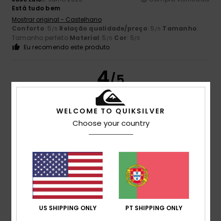
Está tudo bem
Mostrar original - Castelhano
Conforto
: 5
Relação qualidade/preço
: 5
Tamanho
:
/5
/5
Tamanho perfeito
Material
: 5
Cor
: 5
/5
/5
Eu recomendo este produto
4
/5
WELCOME TO QUIKSILVER
Choose your country
Nicolas
8. Julho 2026
Compra verificada
Menos confortáveis do que os Rivi Slide, mas mesmo assim
são boas!
Mostrar original - Francês
Conforto
: 4
Relação qualidade/preço
: 4
Tamanho
:
/5
/5
Tamanho perfeito
Material
: 4
Cor
: 4
/5
/5
Eu recomendo este produto
5
US SHIPPING ONLY
PT SHIPPING ONLY
/5