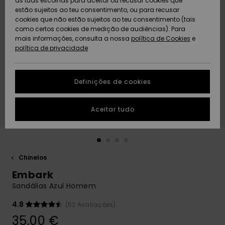
as tuas escolhas para aceitar ou recusar cookies que
Freedom
estão sujeitos ao teu consentimento, ou para recusar
cookies que não estão sujeitos ao teu consentimento (tais
AJUDA
Protecção de
como certos cookies de medição de audiências). Para
Artigos
Artigos
Community
dados
mais informações, consulta a nossa
recém-
recém-
política de Cookies
e
chegados
chegados
política de privacidade
SUSTAINABILITY
Guia de
tamanhos
LOCALIZADOR
Definições de cookies
Coleções
Highlights
DE LOJAS
Inicia uma
Aceitar tudo
CARTÃO
conversa para
PRESENTE
obteres a
resposta mais
rápida à tua
LISTA DE
pergunta.
DESEJO
Chinelos
Iniciar uma
Embark
conversa
Sandálias Azul Homem
Encontra
respostas
4.8
(52 Avaliações)
para as
35,00 €
perguntas