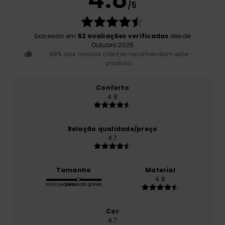
/5
baseado em
52 avaliações verificadas
desde
Outubro 2025
88% dos nossos clientes recomendam este
produto
Conforto
4.8
Relação qualidade/preço
4.7
Tamanho
Material
4.8
Muito pequeno
Demasiado grande
Cor
4.7