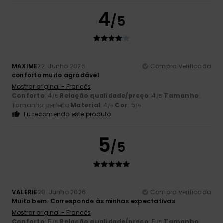
4
/5
MAXIME
22. Junho 2026
Compra verificada
conforto muito agradável
Mostrar original - Francês
Conforto
: 4
Relação qualidade/preço
: 4
Tamanho
:
/5
/5
Tamanho perfeito
Material
: 4
Cor
: 5
/5
/5
Eu recomendo este produto
5
/5
VALERIE
20. Junho 2026
Compra verificada
Muito bem. Corresponde às minhas expectativas
Mostrar original - Francês
Conforto
: 5
Relação qualidade/preço
: 5
Tamanho
:
/5
/5