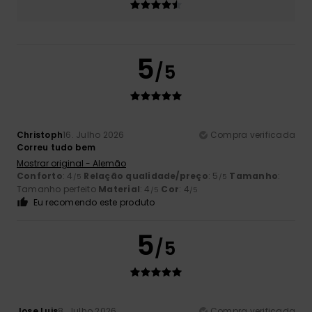
5
/5
Christoph
16. Julho 2026
Compra verificada
Correu tudo bem
Mostrar original - Alemão
Conforto
: 4
Relação qualidade/preço
: 5
Tamanho
:
/5
/5
Tamanho perfeito
Material
: 4
Cor
: 4
/5
/5
Eu recomendo este produto
5
/5
Jose Luis
8. Julho 2026
Compra verificada