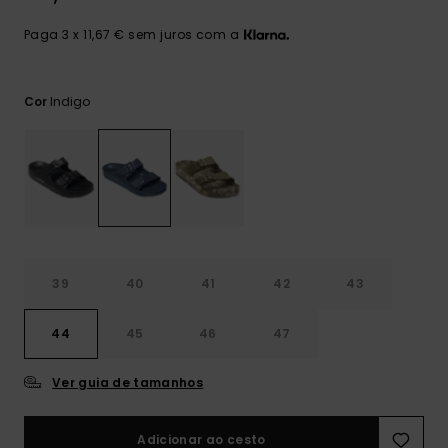
mais
frequentes e o
Paga 3 x 11,67 € sem juros com a
nosso
formulário de
contacto.
Indigo
Cor
Consultar
as FAQ
39
40
41
42
43
44
45
46
47
Ver guia de tamanhos
Adicionar ao cesto