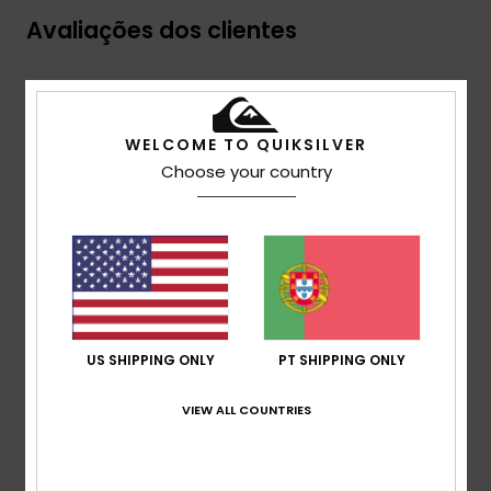
Avaliações dos clientes
Pontuação média
5.0
WELCOME TO QUIKSILVER
/5
Choose your country
baseado em
2 avaliações verificadas
desde
Setembro 2025
100% dos nossos clientes recomendam este
produto
Conforto
US SHIPPING ONLY
PT SHIPPING ONLY
5.0
VIEW ALL COUNTRIES
Relação qualidade/preço
4.5