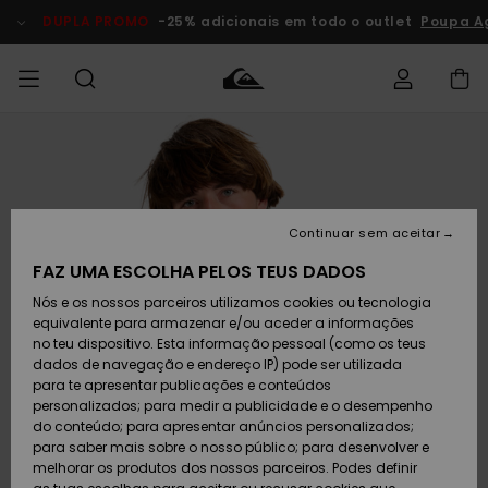
Avançar
para
DUPLA PROMO
-25% adicionais em todo o outlet
Poupa Ag
a
informação
do
produto
Acede à tua
HOMEM
Roupas
Roupas
Shop
Surf Shop
Artigos
Outlet
encomenda
Homem
Neve
Homem
Homem
MENINO
Envio
Acessórios
Acessórios
Artigos
Continuar sem aceitar
recém-
Surf Shop
Outlet
MULHER
chegados
Crianças
Artigos
Criança
FAZ UMA ESCOLHA PELOS TEUS DADOS
Devoluções
Neve
Nós e os nossos parceiros utilizamos cookies ou tecnologia
Calçado e
Calçado e
Criança
equivalente para armazenar e/ou aceder a informações
chinelos
chinelos
SURF
Pagamento
Highlights
Highlights
Outlet
no teu dispositivo. Esta informação pessoal (como os teus
Mulher
dados de navegação e endereço IP) pode ser utilizada
SNOW
Snow Shop
para te apresentar publicações e conteúdos
Cartão
Surfe/água
Surfe/água
Feminino
personalizados; para medir a publicidade e o desempenho
presente
Snow
Community
do conteúdo; para apresentar anúncios personalizados;
DUPLA
para saber mais sobre o nosso público; para desenvolver e
PROMO
melhorar os produtos dos nossos parceiros. Podes definir
Quiksilver
Snow
Neve
Highlights