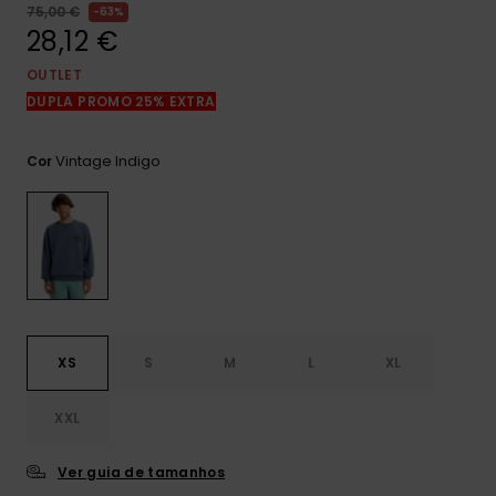
mais
75,00 €
63%
frequentes e o
28,12 €
nosso
formulário de
OUTLET
contacto.
DUPLA PROMO 25% EXTRA
Consultar
as FAQ
Vintage Indigo
Cor
XS
S
M
L
XL
XXL
Ver guia de tamanhos