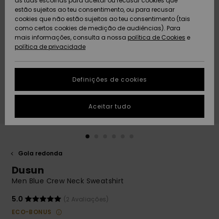
as tuas escolhas para aceitar ou recusar cookies que
Freedom
estão sujeitos ao teu consentimento, ou para recusar
cookies que não estão sujeitos ao teu consentimento (tais
AJUDA
Protecção de
como certos cookies de medição de audiências). Para
Artigos
Artigos
Community
dados
mais informações, consulta a nossa
recém-
recém-
política de Cookies
e
chegados
chegados
política de privacidade
SUSTAINABILITY
Guia de
tamanhos
LOCALIZADOR
Definições de cookies
Coleções
Highlights
DE LOJAS
Inicia uma
Aceitar tudo
CARTÃO
conversa para
PRESENTE
obteres a
resposta mais
rápida à tua
LISTA DE
pergunta.
DESEJO
Gola redonda
Iniciar uma
Dusun
conversa
Men Blue Crew Neck Sweatshirt
Encontra
respostas
5.0
(2 Avaliações)
para as
ECO-BONUS
perguntas