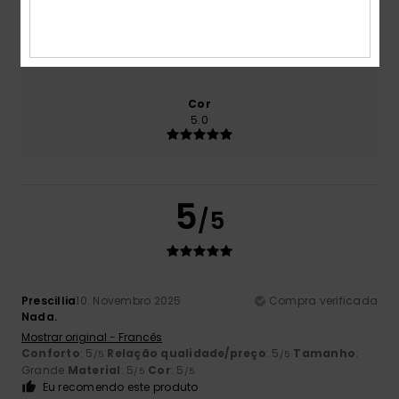
Tamanho
Material
5.0
Muito pequeno
Demasiado grande
Cor
5.0
5
/5
Prescillia
10. Novembro 2025
Compra verificada
Nada.
Mostrar original - Francês
Conforto
: 5
Relação qualidade/preço
: 5
Tamanho
:
/5
/5
Grande
Material
: 5
Cor
: 5
/5
/5
Eu recomendo este produto