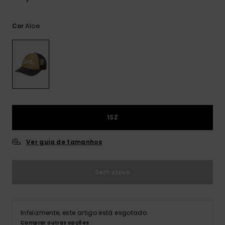
mais
frequentes e o
nosso
Aloe
Cor
formulário de
contacto.
Consultar
as FAQ
1SZ
Ver guia de tamanhos
Sem stock
Infelizmente, este artigo está esgotado.
Comprar outras opções