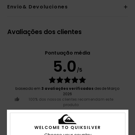
Envio& Devoluciones
Avaliações dos clientes
Pontuação média
5.0
/5
baseado em
3 avaliações verificadas
desde Março
2026
100% dos nossos clientes recomendam este
produto
Conforto
5.0
WELCOME TO QUIKSILVER
Choose your country