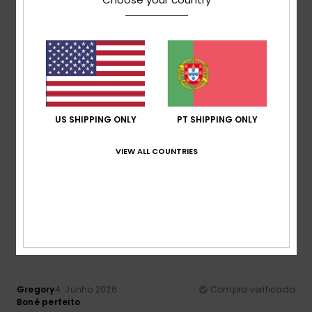
Relação qualidade/preço
5.0
Tamanho
Material
5.0
Muito pequeno
Demasiado grande
US SHIPPING ONLY
PT SHIPPING ONLY
Cor
5.0
VIEW ALL COUNTRIES
5
/5
Gregory
4. Junho 2026
Compra verificada
Boné perfeito