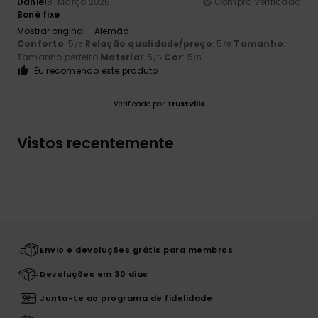
Daniel
8. Março 2026
Compra verificada
Boné fixe
Mostrar original - Alemão
Conforto
: 5
Relação qualidade/preço
: 5
Tamanho
:
/5
/5
Tamanho perfeito
Material
: 5
Cor
: 5
/5
/5
Eu recomendo este produto
Verificado por
TrustVille
Vistos recentemente
Envio e devoluções grátis para membros
Devoluções em 30 dias
Junta-te ao programa de fidelidade