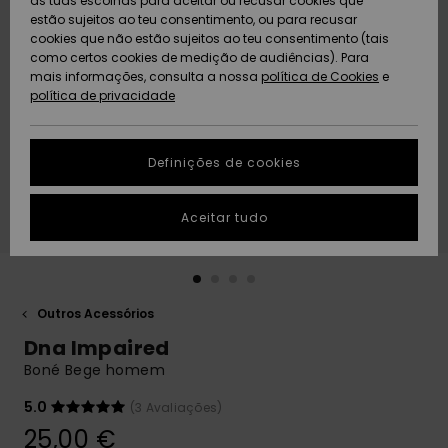
as tuas escolhas para aceitar ou recusar cookies que
Freedom
estão sujeitos ao teu consentimento, ou para recusar
cookies que não estão sujeitos ao teu consentimento (tais
AJUDA
Protecção de
como certos cookies de medição de audiências). Para
Artigos
Artigos
Community
dados
mais informações, consulta a nossa
recém-
recém-
política de Cookies
e
chegados
chegados
política de privacidade
SUSTAINABILITY
Guia de
tamanhos
LOCALIZADOR
Definições de cookies
Coleções
Highlights
DE LOJAS
Inicia uma
Aceitar tudo
CARTÃO
conversa para
PRESENTE
obteres a
resposta mais
rápida à tua
LISTA DE
pergunta.
DESEJO
Outros Acessórios
Iniciar uma
Dna Impaired
conversa
Boné Bege homem
Encontra
respostas
5.0
(3 Avaliações)
para as
25,00 €
perguntas