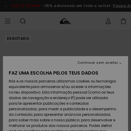
Avançar
para
DUPLA PROMO
-25% adicionais em todo o outlet
Poupa A
a
informação
do
produto
ESGOTADO
Acede à tua
HOMEM
Roupas
Roupas
Shop
Surf Shop
Artigos
Outlet
encomenda
Homem
Neve
Homem
Homem
MENINO
Envio
Acessórios
Acessórios
Artigos
Continuar sem aceitar
recém-
Surf Shop
Outlet
MULHER
chegados
Crianças
Artigos
Criança
FAZ UMA ESCOLHA PELOS TEUS DADOS
Devoluções
Neve
Nós e os nossos parceiros utilizamos cookies ou tecnologia
Calçado e
Calçado e
Criança
equivalente para armazenar e/ou aceder a informações
chinelos
chinelos
SURF
Pagamento
Highlights
Highlights
Outlet
no teu dispositivo. Esta informação pessoal (como os teus
Mulher
dados de navegação e endereço IP) pode ser utilizada
SNOW
Snow Shop
para te apresentar publicações e conteúdos
Cartão
Surfe/água
Surfe/água
Feminino
personalizados; para medir a publicidade e o desempenho
presente
Snow
Community
do conteúdo; para apresentar anúncios personalizados;
DUPLA
para saber mais sobre o nosso público; para desenvolver e
PROMO
melhorar os produtos dos nossos parceiros. Podes definir
Quiksilver
Snow
Neve
Highlights