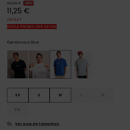
mais
30,00 €
63%
frequentes e o
11,25 €
nosso
formulário de
OUTLET
contacto.
DUPLA PROMO 25% EXTRA
Consultar
as FAQ
Monaco Blue
Cor
XS
S
M
L
XL
XXL
Ver guia de tamanhos