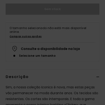
Sem stock
O tamanho selecionado não está mais disponível
online.
Comprar outras opções
Consulte a disponibilidade na loja
Selecione um tamanho
Descrição
Sim, a nossa coleção Iconics é nova, mas estas peças
vão permanecer na moda durante anos. Os tecidos são
resistentes. Os cortes são intemporais. E toda a gama
apresenta o nosso icónico logótipo «Clicker», que