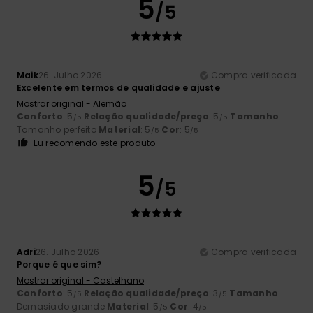
5
/5
Maik
26. Julho 2026
Compra verificada
Excelente em termos de qualidade e ajuste
Mostrar original - Alemão
Conforto
: 5
Relação qualidade/preço
: 5
Tamanho
:
/5
/5
Tamanho perfeito
Material
: 5
Cor
: 5
/5
/5
Eu recomendo este produto
5
/5
Adri
26. Julho 2026
Compra verificada
Porque é que sim?
Mostrar original - Castelhano
Conforto
: 5
Relação qualidade/preço
: 3
Tamanho
:
/5
/5
Demasiado grande
Material
: 5
Cor
: 4
/5
/5