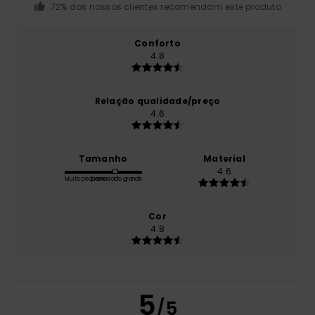
72% dos nossos clientes recomendam este produto
Conforto
4.8
Relação qualidade/preço
4.6
Tamanho
Material
4.6
Muito pequeno
Demasiado grande
Cor
4.8
5
/5