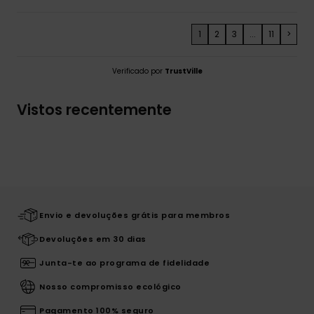
1
2
3
...
11
>
Verificado por
TrustVille
Vistos recentemente
Envio e devoluções grátis para membros
Devoluções em 30 dias
Junta-te ao programa de fidelidade
Nosso compromisso ecológico
Pagamento 100% seguro