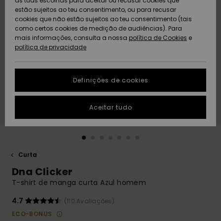
as tuas escolhas para aceitar ou recusar cookies que
Freedom
estão sujeitos ao teu consentimento, ou para recusar
cookies que não estão sujeitos ao teu consentimento (tais
AJUDA
Protecção de
como certos cookies de medição de audiências). Para
Artigos
Artigos
Community
dados
mais informações, consulta a nossa
recém-
recém-
política de Cookies
e
chegados
chegados
política de privacidade
SUSTAINABILITY
Guia de
tamanhos
LOCALIZADOR
Definições de cookies
Coleções
Highlights
DE LOJAS
Inicia uma
Aceitar tudo
CARTÃO
conversa para
PRESENTE
obteres a
resposta mais
rápida à tua
LISTA DE
pergunta.
DESEJO
Curta
Iniciar uma
Dna Clicker
conversa
T-shirt de manga curta Azul homem
Encontra
respostas
4.7
(110 Avaliações)
para as
ECO-BONUS
perguntas