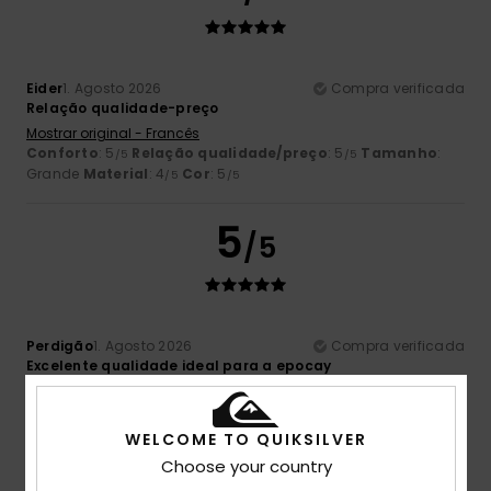
Eider
1. Agosto 2026
Compra verificada
Relação qualidade-preço
Mostrar original - Francês
Conforto
: 5
Relação qualidade/preço
: 5
Tamanho
:
/5
/5
Grande
Material
: 4
Cor
: 5
/5
/5
5
/5
Perdigão
1. Agosto 2026
Compra verificada
Excelente qualidade ideal para a epocay
Conforto
: 5
Relação qualidade/preço
: 5
Tamanho
:
/5
/5
Demasiado grande
Material
: 5
Cor
: 5
/5
/5
Eu recomendo este produto
WELCOME TO QUIKSILVER
Choose your country