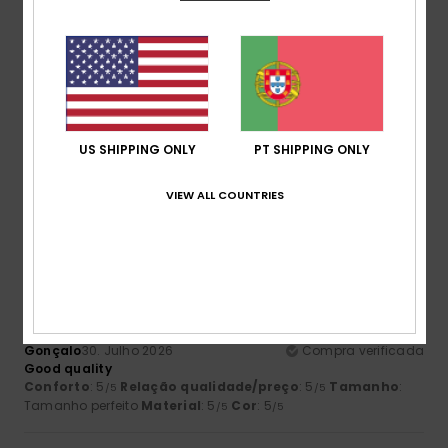
5
/5
Thibaut
31. Julho 2026
Compra verificada
Excelente produto, com um corte perfeito
Mostrar original - Francês
US SHIPPING ONLY
PT SHIPPING ONLY
Conforto
: 5
Relação qualidade/preço
: 5
Tamanho
:
/5
/5
Tamanho perfeito
Material
: 5
Cor
: 5
/5
/5
Eu recomendo este produto
VIEW ALL COUNTRIES
5
/5
Gonçalo
30. Julho 2026
Compra verificada
Good quality
Conforto
: 5
Relação qualidade/preço
: 5
Tamanho
:
/5
/5
Tamanho perfeito
Material
: 5
Cor
: 5
/5
/5