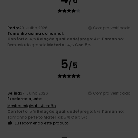
/5
Pedro
29. Julho 2026
Compra verificada
Tamanho acima do normal.
Conforto
: 4
Relação qualidade/preço
: 4
Tamanho
:
/5
/5
Demasiado grande
Material
: 4
Cor
: 5
/5
/5
5
/5
Selina
27. Julho 2026
Compra verificada
Excelente ajuste
Mostrar original - Alemão
Conforto
: 5
Relação qualidade/preço
: 5
Tamanho
:
/5
/5
Tamanho perfeito
Material
: 5
Cor
: 5
/5
/5
Eu recomendo este produto