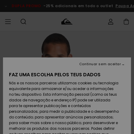
Avançar
para
DUPLA PROMO
-25% adicionais em todo o outlet
Poupa A
a
informação
do
produto
Acede à tua
HOMEM
Roupas
Roupas
Shop
Surf Shop
Artigos
Outlet
encomenda
Homem
Neve
Homem
Homem
MENINO
Envio
Acessórios
Acessórios
Artigos
Continuar sem aceitar
recém-
Surf Shop
Outlet
MULHER
chegados
Crianças
Artigos
Criança
FAZ UMA ESCOLHA PELOS TEUS DADOS
Devoluções
Neve
Nós e os nossos parceiros utilizamos cookies ou tecnologia
Calçado e
Calçado e
Criança
equivalente para armazenar e/ou aceder a informações
chinelos
chinelos
SURF
Pagamento
Highlights
Highlights
Outlet
no teu dispositivo. Esta informação pessoal (como os teus
Mulher
dados de navegação e endereço IP) pode ser utilizada
SNOW
Snow Shop
para te apresentar publicações e conteúdos
Cartão
Surfe/água
Surfe/água
Feminino
personalizados; para medir a publicidade e o desempenho
presente
Snow
Community
do conteúdo; para apresentar anúncios personalizados;
DUPLA
para saber mais sobre o nosso público; para desenvolver e
PROMO
melhorar os produtos dos nossos parceiros. Podes definir
Quiksilver
Snow
Neve
Highlights