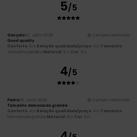
5
/5
Gonçalo
30. Julho 2026
Compra verificada
Good quality
Conforto
: 5
Relação qualidade/preço
: 5
Tamanho
:
/5
/5
Tamanho perfeito
Material
: 5
Cor
: 5
/5
/5
4
/5
Pedro
29. Julho 2026
Compra verificada
Tamanho demasiado grande.
Conforto
: 4
Relação qualidade/preço
: 4
Tamanho
:
/5
/5
Demasiado grande
Material
: 4
Cor
: 5
/5
/5
4