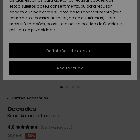
as tuas escolhas para aceitar ou recusar cookies que
Freedom
estão sujeitos ao teu consentimento, ou para recusar
cookies que não estão sujeitos ao teu consentimento (tais
AJUDA
Protecção de
como certos cookies de medição de audiências). Para
Artigos
Artigos
Community
dados
mais informações, consulta a nossa
recém-
recém-
política de Cookies
e
chegados
chegados
política de privacidade
SUSTAINABILITY
Guia de
tamanhos
LOCALIZADOR
Definições de cookies
Coleções
Highlights
DE LOJAS
Inicia uma
Aceitar tudo
CARTÃO
conversa para
PRESENTE
obteres a
resposta mais
rápida à tua
LISTA DE
pergunta.
DESEJO
Outros Acessórios
Iniciar uma
Decades
conversa
Boné Amarelo homem
Encontra
respostas
4.8
(65 Avaliações)
para as
20,99 €
50%
perguntas