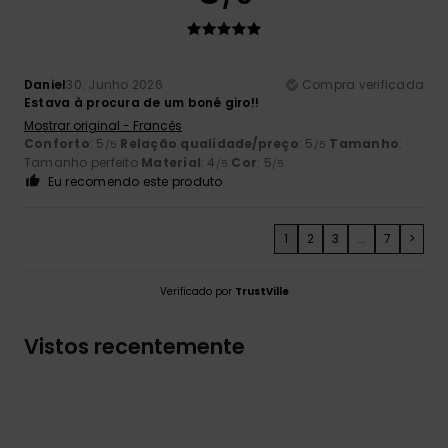
Daniel
30. Junho 2026
Compra verificada
Estava à procura de um boné giro!!
Mostrar original - Francês
Conforto
: 5
Relação qualidade/preço
: 5
Tamanho
:
/5
/5
Tamanho perfeito
Material
: 4
Cor
: 5
/5
/5
Eu recomendo este produto
1
2
3
...
7
>
Verificado por
TrustVille
Vistos recentemente