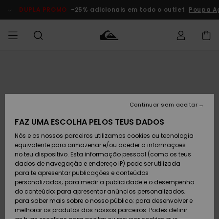
Avançar
para
DUPLA PROMO
-25% adicionais em todo o outlet
Poupa A
a
informação
do
produto
Acede à tua
HOMEM
Roupas
Roupas
Shop
Surf Shop
Artigos
Outlet
encomenda
Homem
Neve
Homem
Homem
MENINO
Envio
Acessórios
Acessórios
Artigos
Continuar sem aceitar
recém-
Surf Shop
Outlet
MULHER
chegados
Crianças
Artigos
Criança
FAZ UMA ESCOLHA PELOS TEUS DADOS
Devoluções
Neve
Nós e os nossos parceiros utilizamos cookies ou tecnologia
Calçado e
Calçado e
Criança
equivalente para armazenar e/ou aceder a informações
chinelos
chinelos
SURF
Pagamento
Highlights
Highlights
Outlet
no teu dispositivo. Esta informação pessoal (como os teus
Mulher
dados de navegação e endereço IP) pode ser utilizada
SNOW
Snow Shop
para te apresentar publicações e conteúdos
Cartão
Surfe/água
Surfe/água
Feminino
personalizados; para medir a publicidade e o desempenho
presente
Snow
Community
do conteúdo; para apresentar anúncios personalizados;
DUPLA
para saber mais sobre o nosso público; para desenvolver e
PROMO
melhorar os produtos dos nossos parceiros. Podes definir
Quiksilver
Snow
Neve
Highlights