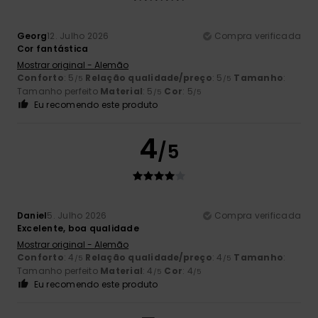
Georg
12. Julho 2026
Compra verificada
Cor fantástica
Mostrar original - Alemão
Conforto
: 5
Relação qualidade/preço
: 5
Tamanho
:
/5
/5
Tamanho perfeito
Material
: 5
Cor
: 5
/5
/5
Eu recomendo este produto
4
/5
Daniel
5. Julho 2026
Compra verificada
Excelente, boa qualidade
Mostrar original - Alemão
Conforto
: 4
Relação qualidade/preço
: 4
Tamanho
:
/5
/5
Tamanho perfeito
Material
: 4
Cor
: 4
/5
/5
Eu recomendo este produto