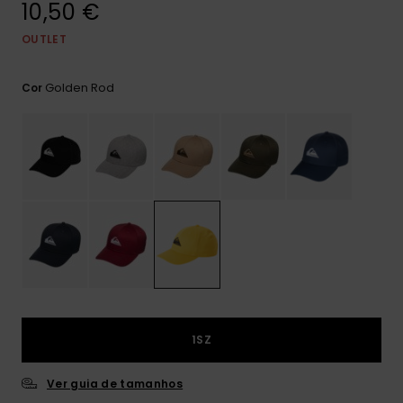
10,50 €
mais
frequentes e o
nosso
OUTLET
formulário de
contacto.
Golden Rod
Cor
Consultar
as FAQ
1SZ
Ver guia de tamanhos