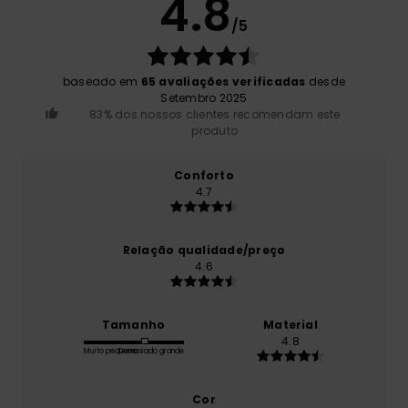
4.8
/5
baseado em
65 avaliações verificadas
desde
Setembro 2025
83% dos nossos clientes recomendam este
produto
Conforto
4.7
Relação qualidade/preço
4.6
Tamanho
Material
4.8
Muito pequeno
Demasiado grande
Cor