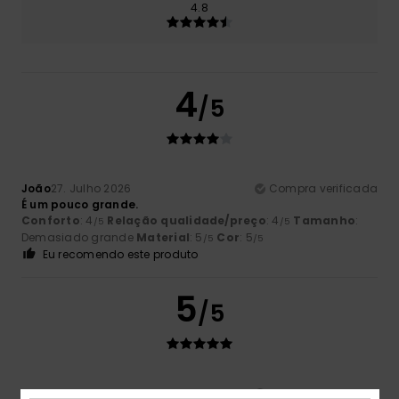
4.8
4
/5
João
27. Julho 2026
Compra verificada
É um pouco grande.
Conforto
: 4
Relação qualidade/preço
: 4
Tamanho
:
/5
/5
Demasiado grande
Material
: 5
Cor
: 5
/5
/5
Eu recomendo este produto
5
/5
Marco
25. Julho 2026
Compra verificada