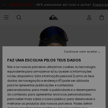
Avançar
para
DUPLA PROMO
-25% adicionais em todo o outlet
Poupa Ag
a
informação
do
produto
Acede à tua
HOMEM
Roupas
Roupas
Shop
Surf Shop
Artigos
Outlet
encomenda
Homem
Neve
Homem
Homem
MENINO
Envio
Acessórios
Acessórios
Artigos
Continuar sem aceitar
recém-
Surf Shop
Outlet
MULHER
chegados
Crianças
Artigos
Criança
FAZ UMA ESCOLHA PELOS TEUS DADOS
Devoluções
Neve
Nós e os nossos parceiros utilizamos cookies ou tecnologia
Calçado e
Calçado e
Criança
equivalente para armazenar e/ou aceder a informações
chinelos
chinelos
SURF
Pagamento
Highlights
Highlights
Outlet
no teu dispositivo. Esta informação pessoal (como os teus
Mulher
dados de navegação e endereço IP) pode ser utilizada
SNOW
Snow Shop
para te apresentar publicações e conteúdos
Cartão
Surfe/água
Surfe/água
Feminino
personalizados; para medir a publicidade e o desempenho
presente
Snow
Community
do conteúdo; para apresentar anúncios personalizados;
DUPLA
para saber mais sobre o nosso público; para desenvolver e
PROMO
melhorar os produtos dos nossos parceiros. Podes definir
Quiksilver
Snow
Neve
Highlights