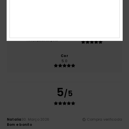
Relação qualidade/preço
4.5
Tamanho
Material
5.0
Muito pequeno
Demasiado grande
Cor
5.0
5
/5
Natalia
30. Março 2026
Compra verificada
Bom e bonito