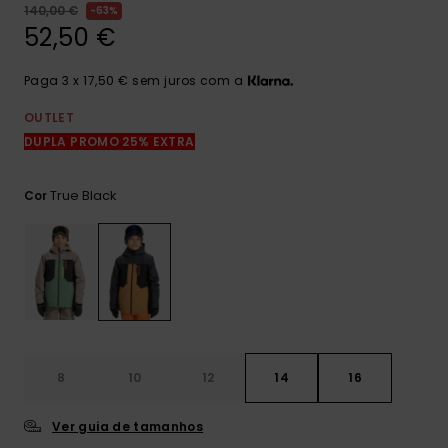
mais
140,00 €
63%
frequentes e o
52,50 €
nosso
formulário de
contacto.
Paga 3 x 17,50 € sem juros com a
Consultar
OUTLET
as FAQ
DUPLA PROMO 25% EXTRA
True Black
Cor
8
10
12
14
16
Ver guia de tamanhos