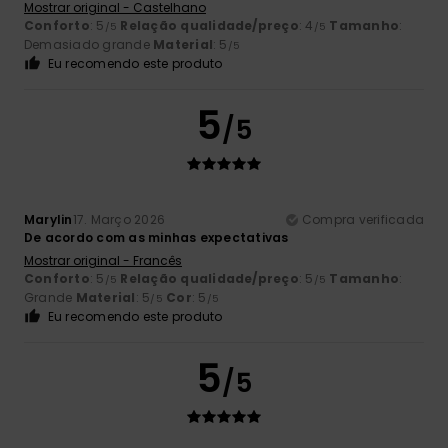
Mostrar original - Castelhano
Conforto
: 5
Relação qualidade/preço
: 4
Tamanho
:
/5
/5
Demasiado grande
Material
: 5
/5
Eu recomendo este produto
5
/5
Marylin
17. Março 2026
Compra verificada
De acordo com as minhas expectativas
Mostrar original - Francês
Conforto
: 5
Relação qualidade/preço
: 5
Tamanho
:
/5
/5
Grande
Material
: 5
Cor
: 5
/5
/5
Eu recomendo este produto
5
/5