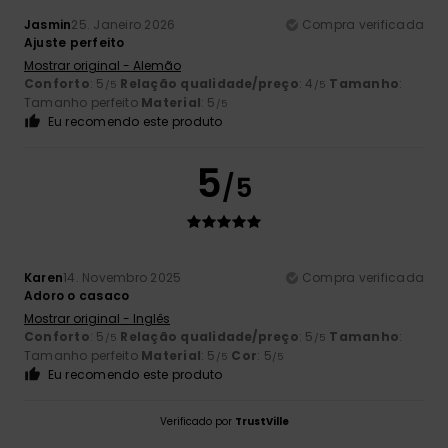
Jasmin
25. Janeiro 2026
Compra verificada
Ajuste perfeito
Mostrar original - Alemão
Conforto
: 5
Relação qualidade/preço
: 4
Tamanho
:
/5
/5
Tamanho perfeito
Material
: 5
/5
Eu recomendo este produto
5
/5
Karen
14. Novembro 2025
Compra verificada
Adoro o casaco
Mostrar original - Inglês
Conforto
: 5
Relação qualidade/preço
: 5
Tamanho
:
/5
/5
Tamanho perfeito
Material
: 5
Cor
: 5
/5
/5
Eu recomendo este produto
Verificado por
TrustVille