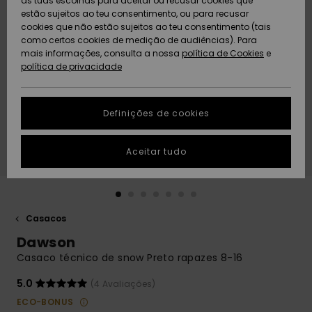
as tuas escolhas para aceitar ou recusar cookies que
Freedom
estão sujeitos ao teu consentimento, ou para recusar
cookies que não estão sujeitos ao teu consentimento (tais
AJUDA
Protecção de
como certos cookies de medição de audiências). Para
Artigos
Artigos
Community
dados
mais informações, consulta a nossa
recém-
recém-
política de Cookies
e
chegados
chegados
política de privacidade
SUSTAINABILITY
Guia de
tamanhos
LOCALIZADOR
Definições de cookies
Coleções
Highlights
DE LOJAS
Inicia uma
Aceitar tudo
CARTÃO
conversa para
PRESENTE
obteres a
resposta mais
rápida à tua
LISTA DE
pergunta.
DESEJO
Casacos
Iniciar uma
Dawson
conversa
Casaco técnico de snow Preto rapazes 8-16
Encontra
respostas
5.0
(4 Avaliações)
para as
ECO-BONUS
perguntas