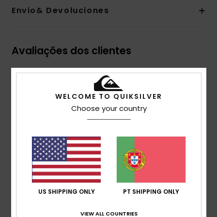
Envio& Devoluciones
Avaliações dos clientes
Pontuação média
5.0
WELCOME TO QUIKSILVER
Choose your country
/5
baseado em
4 avaliações verificadas
desde
Novembro 2025
100% dos nossos clientes recomendam este
produto
US SHIPPING ONLY
PT SHIPPING ONLY
Conforto
5.0
VIEW ALL COUNTRIES