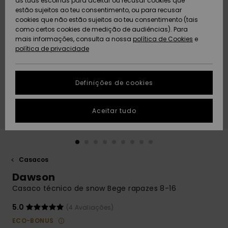
as tuas escolhas para aceitar ou recusar cookies que
Freedom
estão sujeitos ao teu consentimento, ou para recusar
cookies que não estão sujeitos ao teu consentimento (tais
AJUDA
Protecção de
como certos cookies de medição de audiências). Para
Artigos
Artigos
Community
dados
mais informações, consulta a nossa
recém-
recém-
política de Cookies
e
chegados
chegados
política de privacidade
SUSTAINABILITY
Guia de
tamanhos
LOCALIZADOR
Definições de cookies
Coleções
Highlights
DE LOJAS
Inicia uma
Aceitar tudo
CARTÃO
conversa para
PRESENTE
obteres a
resposta mais
rápida à tua
LISTA DE
pergunta.
DESEJO
Casacos
Iniciar uma
Dawson
conversa
Casaco técnico de snow Bege rapazes 8-16
Encontra
respostas
5.0
(4 Avaliações)
para as
ECO-BONUS
perguntas