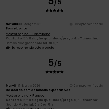
5
/5
Natalia
30. Março 2026
Compra verificada
Bom e bonito
Mostrar original - Castelhano
Conforto
: 5
Relação qualidade/preço
: 4
Tamanho
:
/5
/5
Demasiado grande
Material
: 5
/5
Eu recomendo este produto
5
/5
Marylin
17. Março 2026
Compra verificada
De acordo com as minhas expectativas
Mostrar original - Francês
Conforto
: 5
Relação qualidade/preço
: 5
Tamanho
:
/5
/5
Grande
Material
: 5
Cor
: 5
/5
/5