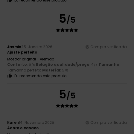
Eu recomendo este produto
5
/5
Jasmin
25. Janeiro 2026
Compra verificada
Ajuste perfeito
Mostrar original - Alemão
Conforto
: 5
Relação qualidade/preço
: 4
Tamanho
:
/5
/5
Tamanho perfeito
Material
: 5
/5
Eu recomendo este produto
5
/5
Karen
14. Novembro 2025
Compra verificada
Adoro o casaco