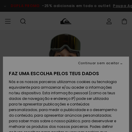
Avançar
para
DUPLA PROMO
-25% adicionais em todo o outlet
Poupa Ago
a
informação
do
produto
Acede à tua
HOMEM
Roupas
Roupas
Shop
Surf Shop
Artigos
Outlet
encomenda
Homem
Neve
Homem
Homem
MENINO
Envio
Acessórios
Acessórios
Artigos
Continuar sem aceitar
recém-
Surf Shop
Outlet
MULHER
chegados
Crianças
Artigos
Criança
FAZ UMA ESCOLHA PELOS TEUS DADOS
Devoluções
Neve
Nós e os nossos parceiros utilizamos cookies ou tecnologia
Calçado e
Calçado e
Criança
equivalente para armazenar e/ou aceder a informações
chinelos
chinelos
SURF
Pagamento
Highlights
Highlights
Outlet
no teu dispositivo. Esta informação pessoal (como os teus
Mulher
dados de navegação e endereço IP) pode ser utilizada
SNOW
Snow Shop
para te apresentar publicações e conteúdos
Cartão
Surfe/água
Surfe/água
Feminino
personalizados; para medir a publicidade e o desempenho
presente
Snow
Community
do conteúdo; para apresentar anúncios personalizados;
DUPLA
para saber mais sobre o nosso público; para desenvolver e
PROMO
melhorar os produtos dos nossos parceiros. Podes definir
Quiksilver
Snow
Neve
Highlights