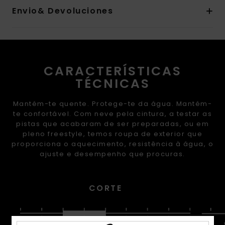
Envio& Devoluciones
CARACTERÍSTICAS
TÉCNICAS
Mantém-te quente. Protege-te da água. Mantém-
te confortável. Com neve pela cintura, a testar as
pistas que acabaram de ser preparadas, ou em
pleno freestyle, temos roupa de exterior que
proporciona o aquecimento, resistência à água, o
ajuste e desempenho que procuras.
CORTE