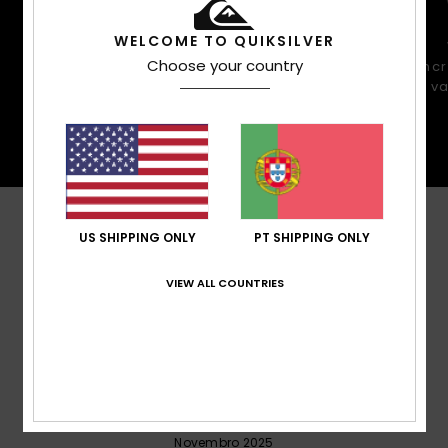
WELCOME TO QUIKSILVER
Um visual mais ajustado e
contemporâneo com toda a mobilidade
Choose your country
inc
de um corte regular.
te v
Avaliações dos clientes
US SHIPPING ONLY
PT SHIPPING ONLY
VIEW ALL COUNTRIES
Pontuação média
5.0
/5
baseado em
4 avaliações verificadas
desde
Novembro 2025