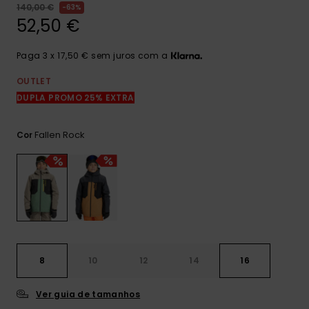
mais
140,00 €
63%
frequentes e o
52,50 €
nosso
formulário de
contacto.
Paga 3 x 17,50 € sem juros com a
Consultar
OUTLET
as FAQ
DUPLA PROMO 25% EXTRA
Fallen Rock
Cor
8
10
12
14
16
Ver guia de tamanhos