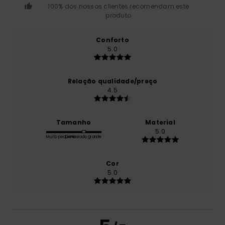
100% dos nossos clientes recomendam este
produto
Conforto
5.0
Relação qualidade/preço
4.5
Tamanho
Material
5.0
Muito pequeno
Demasiado grande
Cor
5.0