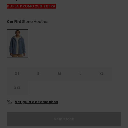
mais
DUPLA PROMO 25% EXTRA
frequentes e o
nosso
formulário de
Flint Stone Heather
Cor
contacto.
Consultar
as FAQ
XS
S
M
L
XL
XXL
Ver guia de tamanhos
Sem stock