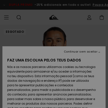
Avançar
para
DUPLA PROMO
-25% adicionais em todo o outlet
Poupa Ag
a
informação
do
produto
ESGOTADO
Acede à tua
HOMEM
Roupas
Roupas
Shop
Surf Shop
Artigos
Outlet
encomenda
Homem
Neve
Homem
Homem
MENINO
Envio
Acessórios
Acessórios
Artigos
Continuar sem aceitar
recém-
Surf Shop
Outlet
MULHER
chegados
Crianças
Artigos
Criança
FAZ UMA ESCOLHA PELOS TEUS DADOS
Devoluções
Neve
Nós e os nossos parceiros utilizamos cookies ou tecnologia
Calçado e
Calçado e
Criança
equivalente para armazenar e/ou aceder a informações
chinelos
chinelos
SURF
Pagamento
Highlights
Highlights
Outlet
no teu dispositivo. Esta informação pessoal (como os teus
Mulher
dados de navegação e endereço IP) pode ser utilizada
SNOW
Snow Shop
para te apresentar publicações e conteúdos
Cartão
Surfe/água
Surfe/água
Feminino
personalizados; para medir a publicidade e o desempenho
presente
Snow
Community
do conteúdo; para apresentar anúncios personalizados;
DUPLA
para saber mais sobre o nosso público; para desenvolver e
PROMO
melhorar os produtos dos nossos parceiros. Podes definir
Quiksilver
Snow
Neve
Highlights