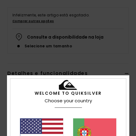
Infelizmente, este artigo está esgotado.
Comprar outras opções
Consulte a disponibilidade na loja
Selecione um tamanho
Detalhes e funcionalidades
Sweatshirt com capuz e fecho de correr Cinzento
WELCOME TO QUIKSILVER
Homem
Choose your country
Estilo
AQYFT03392
Código de Cor
snah
Características
Tecido:
Velo de poliéster [325 g/m2]