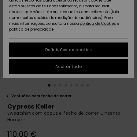
as tuas escolhas para aceitar ou recusar cookies que
Freedom
estão sujeitos ao teu consentimento, ou para recusar
cookies que não estão sujeitos ao teu consentimento (tais
AJUDA
Protecção de
como certos cookies de medição de audiências). Para
Artigos
Artigos
Community
dados
mais informações, consulta a nossa
recém-
recém-
política de Cookies
e
chegados
chegados
política de privacidade
SUSTAINABILITY
Guia de
tamanhos
LOCALIZADOR
Definições de cookies
Coleções
Highlights
DE LOJAS
Inicia uma
Aceitar tudo
CARTÃO
conversa para
PRESENTE
obteres a
resposta mais
rápida à tua
LISTA DE
pergunta.
DESEJO
Vestuário com fecho de correr
Iniciar uma
Cypress Keller
conversa
Sweatshirt com capuz e fecho de correr Cinzento
Encontra
Homem
respostas
para as
110,00 €
perguntas