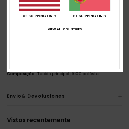
Corte:
Normal
Gola:
Com capuz
US SHIPPING ONLY
PT SHIPPING ONLY
Mangas:
Mangas compridas de tricô
Fecho:
Fecho de correr completo
VIEW ALL COUNTRIES
Forro:
Forro do corpo de sherpa
Etiqueta da marca:
Etiqueta da marca Quiksilver
Outras características:
Cordão do capuz com
batentes
Painéis acolchoados
Composição
[Tecido principal] 100% poliéster
Envio& Devoluciones
Vistos recentemente