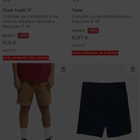
Taxer Youth 15"
Taxer
Calções de caminhada de
Calções cargo elásticos Azul
cintura elástica Vermelho
Rapazes 8-16
Rapazes 8-16
63%
45,00 €
63%
35,00 €
16,87 €
13,12 €
OUTLET
OUTLET
DUPLA PROMO 25% EXTRA
DUPLA PROMO 25% EXTRA