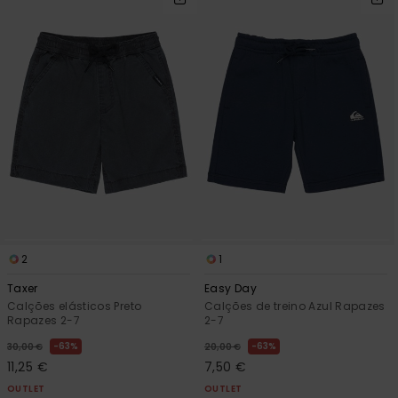
2
1
Taxer
Easy Day
Calções elásticos Preto
Calções de treino Azul Rapazes
Rapazes 2-7
2-7
63%
63%
30,00 €
20,00 €
11,25 €
7,50 €
OUTLET
OUTLET