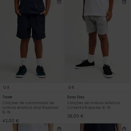
mais
frequentes e o
nosso
formulário de
contacto.
Consultar
as FAQ
3
5
Taxer
Easy Day
Calções de caminhada de
Calções de cintura elástica
cintura elástica Azul Rapazes
Cinzento Rapazes 8-16
8-16
28,00 €
42,00 €