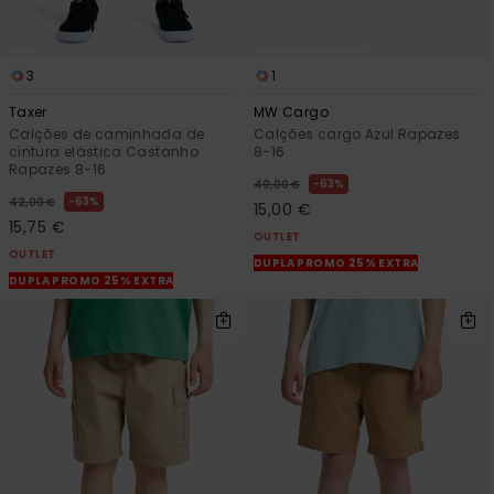
3
1
Taxer
MW Cargo
Calções de caminhada de
Calções cargo Azul Rapazes
cintura elástica Castanho
8-16
Rapazes 8-16
63%
40,00 €
63%
42,00 €
15,00 €
15,75 €
OUTLET
OUTLET
DUPLA PROMO 25% EXTRA
DUPLA PROMO 25% EXTRA