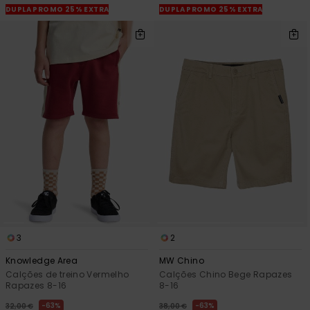
DUPLA PROMO 25% EXTRA
DUPLA PROMO 25% EXTRA
3
2
Knowledge Area
MW Chino
Calções de treino Vermelho
Calções Chino Bege Rapazes
Rapazes 8-16
8-16
63%
63%
32,00 €
38,00 €