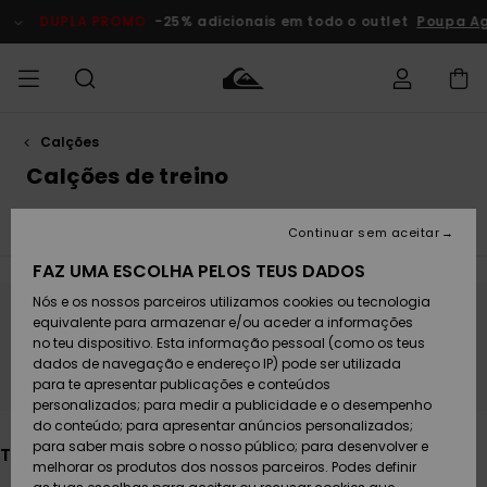
Avançar
para
DUPLA PROMO
-25% adicionais em todo o outlet
Poupa Agor
a
seleção
da
grelha
de
produtos
Calções
Acede à tua
HOMEM
Roupas
Roupas
Shop
Surf Shop
Artigos
Outlet
encomenda
Calções de treino
Homem
Neve
Homem
Homem
MENINO
Envio
Ver tudo
Acessórios
Acessórios
Artigos
Continuar sem aceitar
recém-
Surf Shop
Outlet
MULHER
chegados
Crianças
Artigos
Criança
FAZ UMA ESCOLHA PELOS TEUS DADOS
Devoluções
Neve
Nós e os nossos parceiros utilizamos cookies ou tecnologia
Calçado e
Calçado e
Criança
equivalente para armazenar e/ou aceder a informações
chinelos
chinelos
SURF
Fica atento/a, os produtos voltam em
Pagamento
Highlights
Highlights
Outlet
no teu dispositivo. Esta informação pessoal (como os teus
breve
Mulher
dados de navegação e endereço IP) pode ser utilizada
SNOW
Snow Shop
para te apresentar publicações e conteúdos
Cartão
Surfe/água
Surfe/água
Feminino
personalizados; para medir a publicidade e o desempenho
presente
Snow
Community
do conteúdo; para apresentar anúncios personalizados;
DUPLA
para saber mais sobre o nosso público; para desenvolver e
Também poderás gostar
PROMO
melhorar os produtos dos nossos parceiros. Podes definir
Quiksilver
Snow
Neve
Highlights