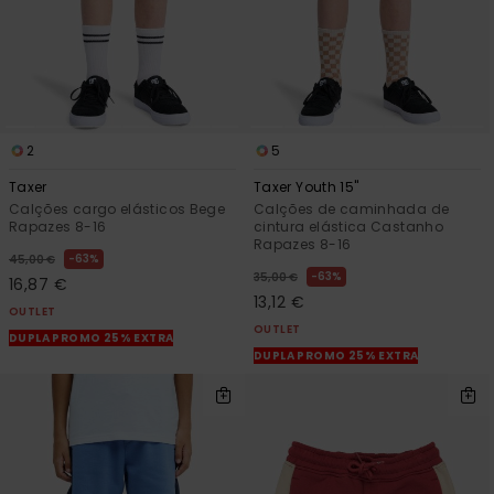
2
5
Taxer
Taxer Youth 15"
Calções cargo elásticos Bege
Calções de caminhada de
Rapazes 8-16
cintura elástica Castanho
Rapazes 8-16
63%
45,00 €
63%
35,00 €
16,87 €
13,12 €
OUTLET
OUTLET
DUPLA PROMO 25% EXTRA
DUPLA PROMO 25% EXTRA