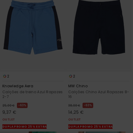
2
2
Knowledge Aera
MW Chino
Calções de treino Azul Rapazes
Calções Chino Azul Rapazes 8-
2-7
16
63%
63%
25,00 €
38,00 €
9,37 €
14,25 €
OUTLET
OUTLET
DUPLA PROMO 25% EXTRA
DUPLA PROMO 25% EXTRA