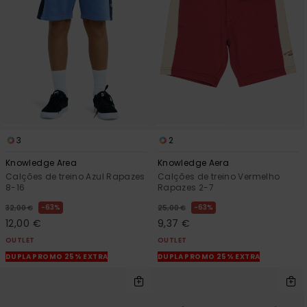
3
2
Knowledge Area
Knowledge Aera
Calções de treino Azul Rapazes
Calções de treino Vermelho
8-16
Rapazes 2-7
63%
63%
32,00 €
25,00 €
12,00 €
9,37 €
OUTLET
OUTLET
DUPLA PROMO 25% EXTRA
DUPLA PROMO 25% EXTRA