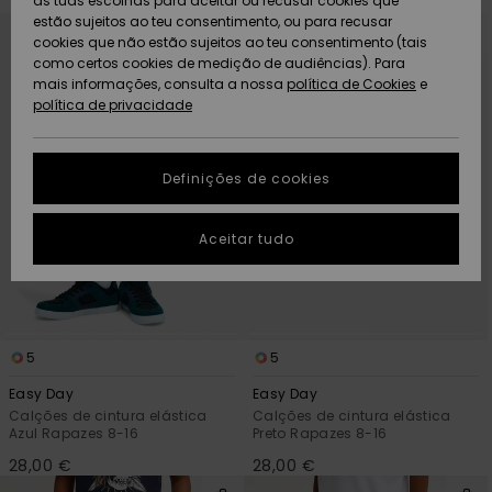
as tuas escolhas para aceitar ou recusar cookies que
Freedom
Avançar
Avançar
estão sujeitos ao teu consentimento, ou para recusar
para
para
procurar
ordenar
cookies que não estão sujeitos ao teu consentimento (tais
AJUDA
critérios
por
Protecção de
de
como certos cookies de medição de audiências). Para
Artigos
Artigos
Community
filtragem
dados
mais informações, consulta a nossa
recém-
recém-
política de Cookies
e
chegados
chegados
política de privacidade
SUSTAINABILITY
Guia de
tamanhos
LOCALIZADOR
Definições de cookies
Coleções
Highlights
DE LOJAS
Inicia uma
Aceitar tudo
CARTÃO
conversa para
PRESENTE
obteres a
resposta mais
rápida à tua
LISTA DE
pergunta.
DESEJO
5
5
Iniciar uma
conversa
Easy Day
Easy Day
Calções de cintura elástica
Calções de cintura elástica
Encontra
Azul Rapazes 8-16
Preto Rapazes 8-16
respostas
para as
28,00 €
28,00 €
perguntas