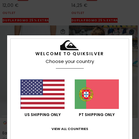
12,00 €
14,25 €
OUTLET
OUTLET
DUPLA PROMO 25% EXTRA
DUPLA PROMO 25% EXTRA
WELCOME TO QUIKSILVER
Choose your country
US SHIPPING ONLY
PT SHIPPING ONLY
5
1
VIEW ALL COUNTRIES
Easy Day
Mercury Trident