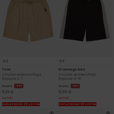
2
3
Taxer
Knowledge Area
Calções elásticos Bege
Calções de treino Preto
Rapazes 2-7
Rapazes 8-16
63%
63%
30,00 €
32,00 €
11,25 €
12,00 €
OUTLET
OUTLET
DUPLA PROMO 25% EXTRA
DUPLA PROMO 25% EXTRA