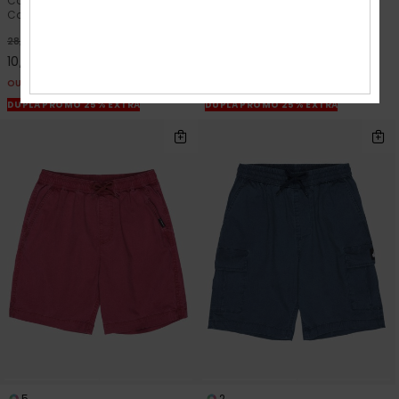
Calções de cintura elástica
Calções de treino Preto
Castanho Rapazes 8-16
Rapazes 8-16
63%
63%
28,00 €
35,00 €
10,50 €
13,12 €
OUTLET
OUTLET
DUPLA PROMO 25% EXTRA
DUPLA PROMO 25% EXTRA
5
2