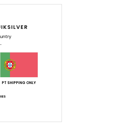
F
C
F
IKSILVER
E
untry
cos
O
M
Comp
elast
PT SHIPPING ONLY
Env
IES