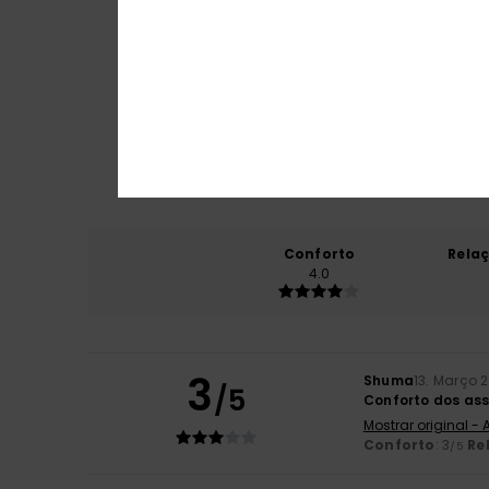
Conforto
Rela
4.0
3
Shuma
13. Março 
/5
Conforto dos ass
Mostrar original -
Conforto
: 3
Re
/5