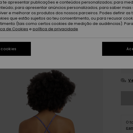
ra te apresentar publicações e conteúdos personalizados; para medi
eúdo; para apresentar anúncios personalizados; para saber mais 
lver e melhorar os produtos dos nossos parceiros. Podes definir as 
Du
Cor
okies que estão sujeitos ao teu consentimento, ou para recusar coo
ntimento (tais como certos cookies de medição de audiências). Par
tica de Cookies
e
política de privacidade
 cookies
Ace
X
Ve
O t
Com