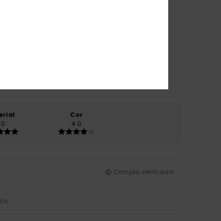
erial
Cor
.0
4.0
Compra verificada
3
/5