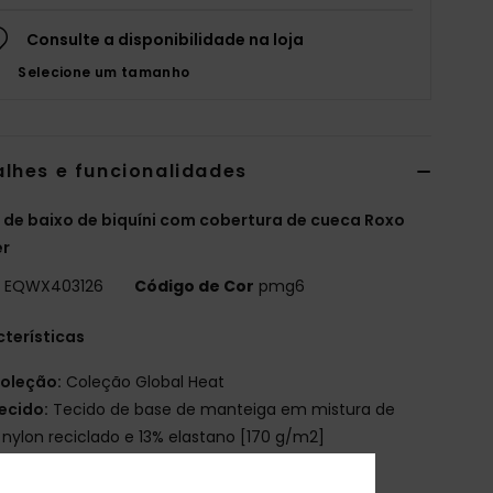
Consulte a disponibilidade na loja
Selecione um tamanho
alhes e funcionalidades
 de baixo de biquíni com cobertura de cueca Roxo
er
o
EQWX403126
Código de Cor
pmg6
terísticas
oleção:
Coleção Global Heat
ecido:
Tecido de base de manteiga em mistura de
nylon reciclado e 13% elastano [170 g/m2]
orte:
Corte de calças lateral de atar clássico
intura:
Cintura baixa