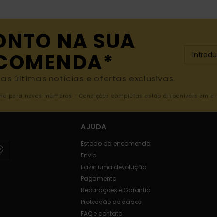
ONTO NA SUA
NCOMENDA*
s últimas notícias e ofertas exclusivas.
nline para novos membros - Condições completas estão disponíveis em e
AJUDA
Estado da encomenda
Envio
Fazer uma devolução
Pagamento
Reparações e Garantia
Protecção de dados
FAQ e contato