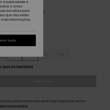
r a publicidade e
sobre o nosso
tuas escolhas para
sted Peri Global Heat 64x64
kies que não estão
a mais informações,
itar tudo
S
S
M
L
XL
r guia de tamanhos
Sem stock
amanho selecionado não está mais disponível online.
prar outras opções