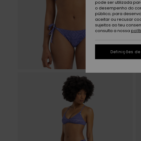
pode ser utilizada pa
o desempenho do cont
público; para desenvo
aceitar ou recusar co
sujeitos ao teu conse
consulta a nossa
polí
Definições de