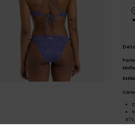
Det
Parte
Mulh
Estil
Carac
C
T
87% 
C
C