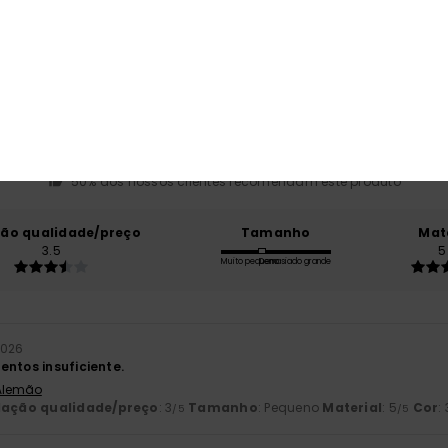
Pontuação média
4.0
/5
baseado em
2 avaliações verificadas
desde Janeiro 2026
50% dos nossos clientes recomendam este produto
ção qualidade/preço
Tamanho
Mat
3.5
5
Muito pequeno
Demasiado grande
2026
entos insuficiente.
 Alemão
lação qualidade/preço
: 3
Tamanho
: Pequeno
Material
: 5
Cor
: 
/5
/5