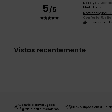
Natalya
17. Janei
5
/5
Muito bem
Mostrar original -
Conforto
: 5
Re
/5
Eu recomendo 
Vistos recentemente
Envio e devoluções
Devoluções em 30 dia
grátis para membros