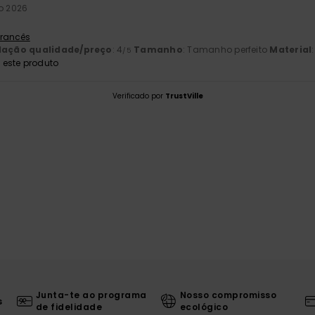
ro 2026
 Francês
lação qualidade/preço
: 4
Tamanho
: Tamanho perfeito
Material
/5
este produto
Verificado por
TrustVille
Junta-te ao programa
Nosso compromisso
s
de fidelidade
ecológico