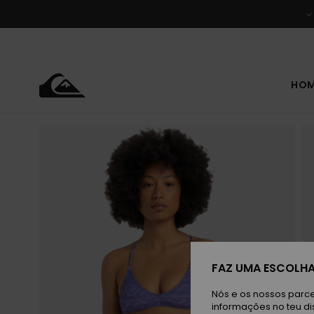
Avançar
para
a
informação
do
produto
HO
FAZ UMA ESCOLHA
Nós e os nossos parce
informações no teu di