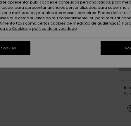
ra te apresentar publicações e conteúdos personalizados; para medi
eúdo; para apresentar anúncios personalizados; para saber mais 
lver e melhorar os produtos dos nossos parceiros. Podes definir as 
okies que estão sujeitos ao teu consentimento, ou para recusar coo
ntimento (tais como certos cookies de medição de audiências). Par
tica de Cookies
e
política de privacidade
 cookies
Ace
Inf
Com