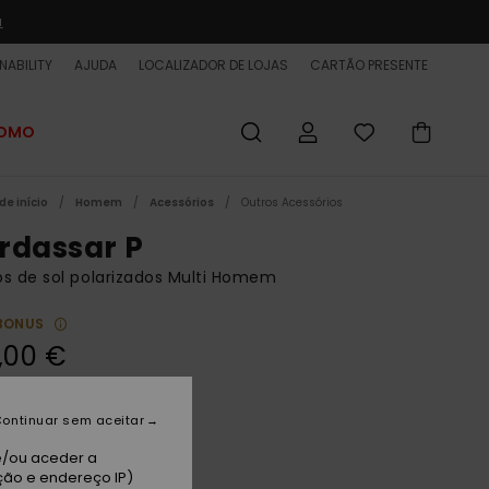
a
NABILITY
AJUDA
LOCALIZADOR DE LOJAS
CARTÃO PRESENTE
ROMO
de início
Homem
Acessórios
Outros Acessórios
rdassar P
s de sol polarizados Multi Homem
BONUS
,00 €
 PROMO 25% EXTRA
ontinuar sem aceitar
iny Black/polarized Grey
e/ou aceder a
ção e endereço IP)