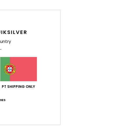
Det
Óculo
IKSILVER
Estil
untry
Carac
L
len
A
Z
4
PT SHIPPING ONLY
P
C
IES
D
A
B
G