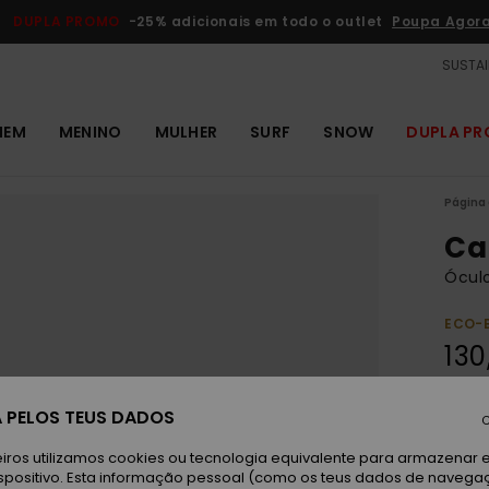
DUPLA PROMO
-25% adicionais em todo o outlet
Poupa Agor
SUSTAI
MEM
MENINO
MULHER
SURF
SNOW
DUPLA P
Página 
Ca
Óculo
ECO-
130
DUPLA
 PELOS TEUS DADOS
C
Sh
Cor
iros utilizamos cookies ou tecnologia equivalente para armazenar 
spositivo. Esta informação pessoal (como os teus dados de navega