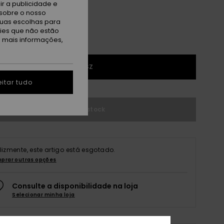
r a publicidade e
sobre o nosso
tuas escolhas para
kies que não estão
a mais informações,
1SZ
itar tudo
Sem stock
elizmente, este artigo está esgotado.
prar outras opções
Consulte a disponibilidade na loja
Selecionar minha loja