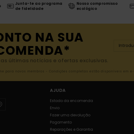
Junta-te ao programa
Nosso compromisso
s
de fidelidade
ecológico
ONTO NA SUA
NCOMENDA*
s últimas notícias e ofertas exclusivas.
nline para novos membros - Condições completas estão disponíveis em e
AJUDA
Estado da encomenda
Envio
Fazer uma devolução
Pagamento
Reparações e Garantia