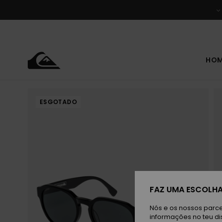
Avançar
para
a
informação
do
produto
HO
ESGOTADO
FAZ UMA ESCOLHA
Nós e os nossos parce
informações no teu di