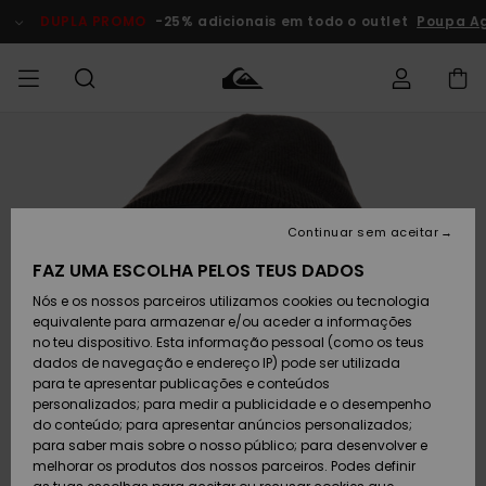
Avançar
para
DUPLA PROMO
-25% adicionais em todo o outlet
Poupa Ag
a
informação
do
produto
Acede à tua
HOMEM
Roupas
Roupas
Shop
Surf Shop
Artigos
Outlet
encomenda
Homem
Neve
Homem
Homem
MENINO
Envio
Acessórios
Acessórios
Artigos
Continuar sem aceitar
recém-
Surf Shop
Outlet
MULHER
chegados
Crianças
Artigos
Criança
FAZ UMA ESCOLHA PELOS TEUS DADOS
Devoluções
Neve
Nós e os nossos parceiros utilizamos cookies ou tecnologia
Calçado e
Calçado e
Criança
equivalente para armazenar e/ou aceder a informações
chinelos
chinelos
SURF
Pagamento
Highlights
Highlights
Outlet
no teu dispositivo. Esta informação pessoal (como os teus
Mulher
dados de navegação e endereço IP) pode ser utilizada
SNOW
Snow Shop
para te apresentar publicações e conteúdos
Cartão
Surfe/água
Surfe/água
Feminino
personalizados; para medir a publicidade e o desempenho
presente
Snow
Community
do conteúdo; para apresentar anúncios personalizados;
DUPLA
para saber mais sobre o nosso público; para desenvolver e
PROMO
melhorar os produtos dos nossos parceiros. Podes definir
Quiksilver
Snow
Neve
Highlights