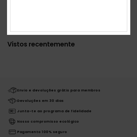
Envio& Devoluciones
Vistos recentemente
Envio e devoluções grátis para membros
Devoluções em 30 dias
Junta-te ao programa de fidelidade
Nosso compromisso ecológico
Pagamento 100% seguro