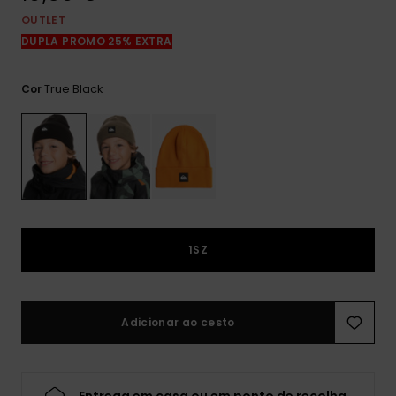
mais
OUTLET
frequentes e o
nosso
DUPLA PROMO 25% EXTRA
formulário de
contacto.
True Black
Cor
Consultar
as FAQ
1SZ
Adicionar ao cesto