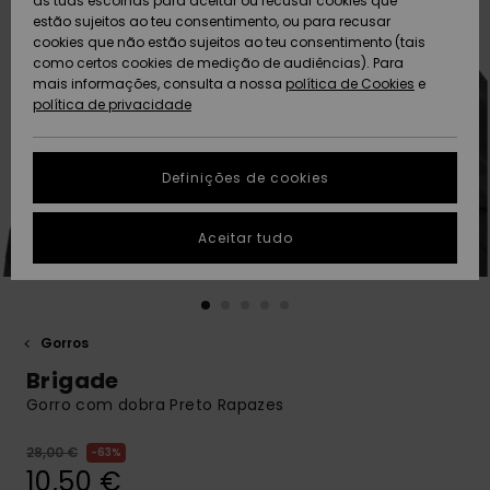
as tuas escolhas para aceitar ou recusar cookies que
Freedom
estão sujeitos ao teu consentimento, ou para recusar
cookies que não estão sujeitos ao teu consentimento (tais
AJUDA
Protecção de
como certos cookies de medição de audiências). Para
Artigos
Artigos
Community
dados
mais informações, consulta a nossa
recém-
recém-
política de Cookies
e
chegados
chegados
política de privacidade
SUSTAINABILITY
Guia de
tamanhos
LOCALIZADOR
Definições de cookies
Coleções
Highlights
DE LOJAS
Inicia uma
Aceitar tudo
CARTÃO
conversa para
PRESENTE
obteres a
resposta mais
rápida à tua
LISTA DE
pergunta.
DESEJO
Gorros
Iniciar uma
Brigade
conversa
Gorro com dobra Preto Rapazes
Encontra
respostas
28,00 €
63%
para as
10,50 €
perguntas