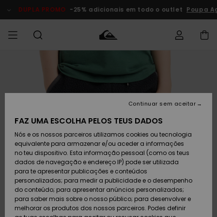
Avançar
para
DUPLA PROMO
-25% adicionais em todo o outlet
Poupa A
a
informação
do
produto
Acede à tua
HOMEM
Roupas
Roupas
Shop
Surf Shop
Artigos
Outlet
encomenda
Homem
Neve
Homem
Homem
MENINO
Envio
Acessórios
Acessórios
Artigos
Continuar sem aceitar
recém-
Surf Shop
Outlet
MULHER
chegados
Crianças
Artigos
Criança
FAZ UMA ESCOLHA PELOS TEUS DADOS
Devoluções
Neve
Nós e os nossos parceiros utilizamos cookies ou tecnologia
Calçado e
Calçado e
Criança
equivalente para armazenar e/ou aceder a informações
chinelos
chinelos
SURF
Pagamento
Highlights
Highlights
Outlet
no teu dispositivo. Esta informação pessoal (como os teus
Mulher
dados de navegação e endereço IP) pode ser utilizada
SNOW
Snow Shop
para te apresentar publicações e conteúdos
Cartão
Surfe/água
Surfe/água
Feminino
personalizados; para medir a publicidade e o desempenho
presente
Snow
Community
do conteúdo; para apresentar anúncios personalizados;
DUPLA
para saber mais sobre o nosso público; para desenvolver e
PROMO
melhorar os produtos dos nossos parceiros. Podes definir
Quiksilver
Snow
Neve
Highlights