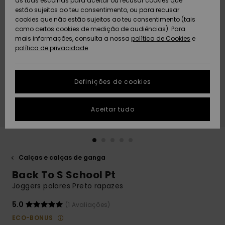
as tuas escolhas para aceitar ou recusar cookies que
Freedom
estão sujeitos ao teu consentimento, ou para recusar
cookies que não estão sujeitos ao teu consentimento (tais
AJUDA
Protecção de
como certos cookies de medição de audiências). Para
Artigos
Artigos
Community
dados
mais informações, consulta a nossa
recém-
recém-
política de Cookies
e
chegados
chegados
política de privacidade
SUSTAINABILITY
Guia de
tamanhos
LOCALIZADOR
Definições de cookies
Coleções
Highlights
DE LOJAS
Inicia uma
Aceitar tudo
CARTÃO
conversa para
PRESENTE
obteres a
resposta mais
rápida à tua
LISTA DE
pergunta.
DESEJO
Calças e calças de ganga
Iniciar uma
Back To S School Pt
conversa
Joggers polares Preto rapazes
Encontra
respostas
5.0
(1 Avaliações)
para as
ECO-BONUS
perguntas