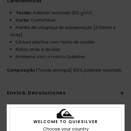
Características
Tecido:
Poliéster reciclado 300 g/m2
Corte:
Confortável
Painéis de carapaça de sobreposição [à frente e
atrás]
Cintura elástica com fecho de cordão
Bolsos atrás e de lado
Emblema com a marca Quiksilver
Composição
[Tecido principal] 100% poliéster reciclado
Envio& Devoluciones
Avaliações dos clientes
WELCOME TO QUIKSILVER
Choose your country