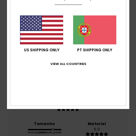
Pontuação média
5.0
/5
baseado em
1 avaliações verificadas
desde
Fevereiro 2026
US SHIPPING ONLY
PT SHIPPING ONLY
100% dos nossos clientes recomendam este
produto
VIEW ALL COUNTRIES
Conforto
5.0
Relação qualidade/preço
5.0
Tamanho
Material
5.0
Muito pequeno
Demasiado grande