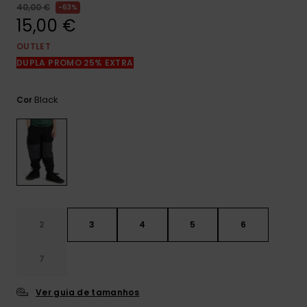
mais
40,00 €
63%
frequentes e o
15,00 €
nosso
formulário de
OUTLET
contacto.
DUPLA PROMO 25% EXTRA
Consultar
as FAQ
Black
Cor
2
3
4
5
6
7
Ver guia de tamanhos