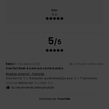
Cor
5.0
5
/5
Rémi
10. Fevereiro 2026
Compra verificada
Confortável e com um corte bonito.
Mostrar original - Francês
Conforto
: 5
Relação qualidade/preço
: 5
Tamanho
:
/5
/5
Grande
Material
: 5
Cor
: 5
/5
/5
Eu recomendo este produto
Verificado por
TrustVille