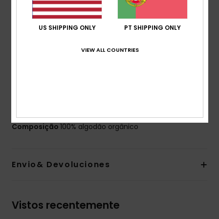
Corte:
Normal
Gola:
Gola com colarinho clássico
US SHIPPING ONLY
PT SHIPPING ONLY
Mangas:
Mangas curtas
Bolsos:
Bolso único no peito
VIEW ALL COUNTRIES
Fecho:
Fecho com botão
Etiqueta da marca:
Etiqueta tecida Quiksilver no
bolso e na costura lateral
Outras características:
Bainha de recorte
semilunar
Composição
100% algodão orgânico
Envio& Devoluciones
Vistos recentemente