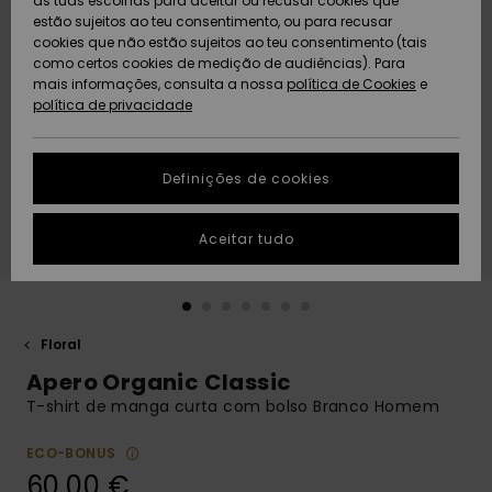
as tuas escolhas para aceitar ou recusar cookies que
Freedom
estão sujeitos ao teu consentimento, ou para recusar
cookies que não estão sujeitos ao teu consentimento (tais
AJUDA
Protecção de
como certos cookies de medição de audiências). Para
Artigos
Artigos
Community
dados
mais informações, consulta a nossa
recém-
recém-
política de Cookies
e
chegados
chegados
política de privacidade
SUSTAINABILITY
Guia de
tamanhos
LOCALIZADOR
Definições de cookies
Coleções
Highlights
DE LOJAS
Inicia uma
Aceitar tudo
CARTÃO
conversa para
PRESENTE
obteres a
resposta mais
rápida à tua
LISTA DE
pergunta.
DESEJO
Floral
Iniciar uma
Apero Organic Classic
conversa
T-shirt de manga curta com bolso Branco Homem
Encontra
respostas
ECO-BONUS
para as
60,00 €
perguntas