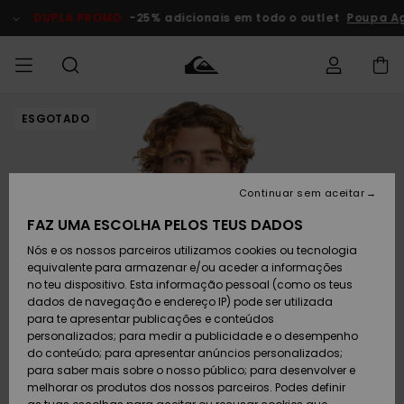
Avançar
para
DUPLA PROMO
-25% adicionais em todo o outlet
Poupa A
a
informação
do
produto
ESGOTADO
Acede à tua
HOMEM
Roupas
Roupas
Shop
Surf Shop
Artigos
Outlet
encomenda
Homem
Neve
Homem
Homem
MENINO
Envio
Acessórios
Acessórios
Artigos
Continuar sem aceitar
recém-
Surf Shop
Outlet
MULHER
chegados
Crianças
Artigos
Criança
FAZ UMA ESCOLHA PELOS TEUS DADOS
Devoluções
Neve
Nós e os nossos parceiros utilizamos cookies ou tecnologia
Calçado e
Calçado e
Criança
equivalente para armazenar e/ou aceder a informações
chinelos
chinelos
SURF
Pagamento
Highlights
Highlights
Outlet
no teu dispositivo. Esta informação pessoal (como os teus
Mulher
dados de navegação e endereço IP) pode ser utilizada
SNOW
Snow Shop
para te apresentar publicações e conteúdos
Cartão
Surfe/água
Surfe/água
Feminino
personalizados; para medir a publicidade e o desempenho
presente
Snow
Community
do conteúdo; para apresentar anúncios personalizados;
DUPLA
para saber mais sobre o nosso público; para desenvolver e
PROMO
melhorar os produtos dos nossos parceiros. Podes definir
Quiksilver
Snow
Neve
Highlights