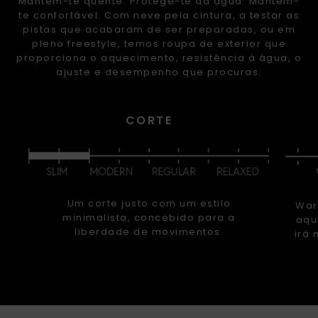
Mantém-te quente. Protege-te da água. Mantém-
te confortável. Com neve pela cintura, a testar as
pistas que acabaram de ser preparadas, ou em
pleno freestyle, temos roupa de exterior que
proporciona o aquecimento, resistência à água, o
ajuste e desempenho que procuras.
CORTE
Um corte justo com um estilo
War
minimalista, concebido para a
aqu
liberdade de movimentos.
irá 