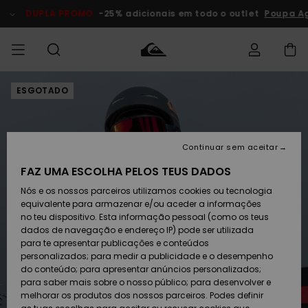
Avançar
para
DUPLA PROMO
-25% adicionais em todo o outlet
Poupa Ag
a
informação
do
produto
ESGOTADO
Acede à tua
HOMEM
Roupas
Roupas
Shop
Surf Shop
Artigos
Outlet
encomenda
Homem
Neve
Homem
Homem
MENINO
Envio
Acessórios
Acessórios
Artigos
Continuar sem aceitar
recém-
Surf Shop
Outlet
MULHER
chegados
Crianças
Artigos
Criança
FAZ UMA ESCOLHA PELOS TEUS DADOS
Devoluções
Neve
Nós e os nossos parceiros utilizamos cookies ou tecnologia
Calçado e
Calçado e
Criança
equivalente para armazenar e/ou aceder a informações
chinelos
chinelos
SURF
Pagamento
Highlights
Highlights
Outlet
no teu dispositivo. Esta informação pessoal (como os teus
Mulher
dados de navegação e endereço IP) pode ser utilizada
SNOW
Snow Shop
para te apresentar publicações e conteúdos
Cartão
Surfe/água
Surfe/água
Feminino
personalizados; para medir a publicidade e o desempenho
presente
Snow
Community
do conteúdo; para apresentar anúncios personalizados;
DUPLA
para saber mais sobre o nosso público; para desenvolver e
PROMO
melhorar os produtos dos nossos parceiros. Podes definir
Quiksilver
Snow
Neve
Highlights