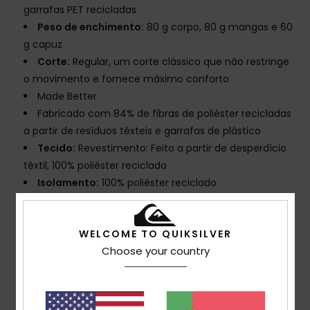
garrafas PET recicladas
Peso de enchimento:
80 g corpo, 80 g mangas e 60
g capuz
Corte:
Regular, um corte clássico que não restringe
o movimento e fornece máximo conforto
Made Better
Fabricado com 84% de fibras de poliéster recicladas
a partir de resíduos têxteis e garrafas de plástico
Tecido:
Revestimento: Feito a partir de desperdício
têxtil, 100% poliéster reciclado
Isolamento:
100% poliéster reciclado
Sem PFC:
Tratamento repelente de água durável
Costuras:
Fitas nas costuras em zonas críticas
WELCOME TO QUIKSILVER
Forro:
Tafetá leve traçado com tricô escovado
Choose your country
para calor e respirabilidade
Capuz:
Capuz fixo, compatível com capacete
Polaina:
Polaina
Bolsos:
Bolso para cartão na manga