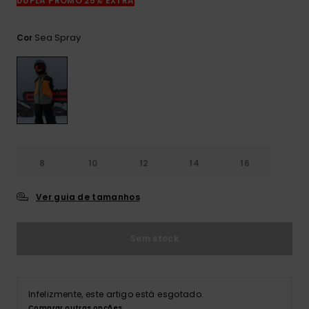
DUPLA PROMO 25% EXTRA
mais
frequentes e o
nosso
Sea Spray
Cor
formulário de
contacto.
Consultar
as FAQ
8
10
12
14
16
Ver guia de tamanhos
Sem stock
Infelizmente, este artigo está esgotado.
Comprar outras opções