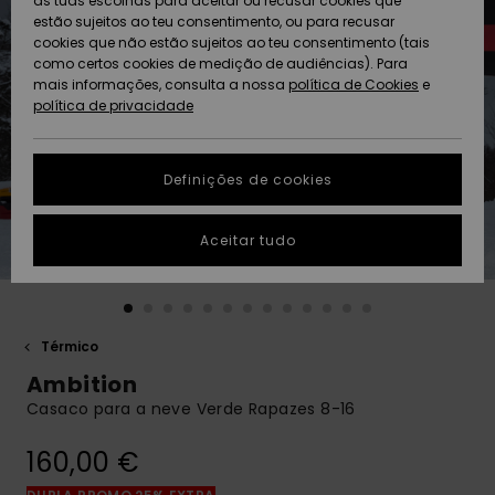
as tuas escolhas para aceitar ou recusar cookies que
Freedom
estão sujeitos ao teu consentimento, ou para recusar
cookies que não estão sujeitos ao teu consentimento (tais
AJUDA
Protecção de
como certos cookies de medição de audiências). Para
Artigos
Artigos
Community
dados
mais informações, consulta a nossa
recém-
recém-
política de Cookies
e
chegados
chegados
política de privacidade
SUSTAINABILITY
Guia de
tamanhos
LOCALIZADOR
Definições de cookies
Coleções
Highlights
DE LOJAS
Inicia uma
Aceitar tudo
CARTÃO
conversa para
PRESENTE
obteres a
resposta mais
rápida à tua
LISTA DE
pergunta.
DESEJO
Térmico
Iniciar uma
Ambition
conversa
Casaco para a neve Verde Rapazes 8-16
Encontra
respostas
160,00 €
para as
perguntas