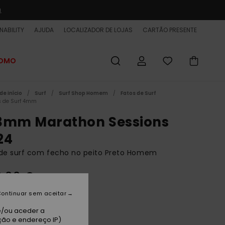
a
NABILITY
AJUDA
LOCALIZADOR DE LOJAS
CARTÃO PRESENTE
ROMO
de início
Surf
Surf Shop Homem
Fatos de Surf
s de Surf 4mm
3mm Marathon Sessions
24
 de surf com fecho no peito Preto Homem
0,00 €
 PROMO 25% EXTRA
ontinuar sem aceitar
e/ou aceder a
ack
ção e endereço IP)