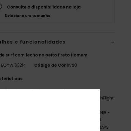
Consulte a disponibilidade na loja
Selecione um tamanho
alhes e funcionalidades
de surf com fecho no peito Preto Homem
o
EQYW103214
Código de Cor
kvd0
terísticas
ecido:
Mistura de elastano e nylon
spuma de neoprene: Espuma de neoprene StretchFlight
INING:
WARMFLIGHT® FAR INFRARED X2 THERMAL LINING -
RAL-ENRICHED FIBRES RETAIN BODY HEAT WHILE OUR
MOND DELUXE MATERIAL MAXIMISES STRETCH AND TRAPS