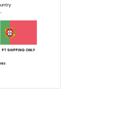
AIR
untry
F
D
[LFS
fug
D
(col
PT SHIPPING ONLY
mín
T
IES
E
G
M
E
C
O
F
D