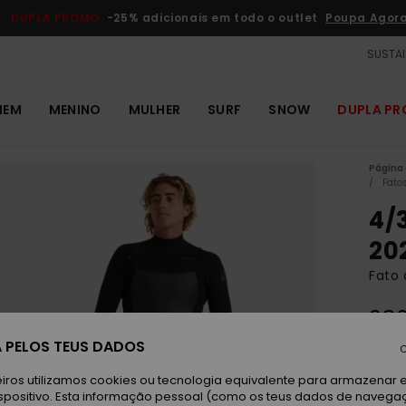
DUPLA PROMO
-25% adicionais em todo o outlet
Poupa Agor
SUSTAI
MEM
MENINO
MULHER
SURF
SNOW
DUPLA P
Página 
Fato
4/
20
Fato
38
 PELOS TEUS DADOS
DUPLA
C
iros utilizamos cookies ou tecnologia equivalente para armazenar 
Bl
spositivo. Esta informação pessoal (como os teus dados de navega
Cor