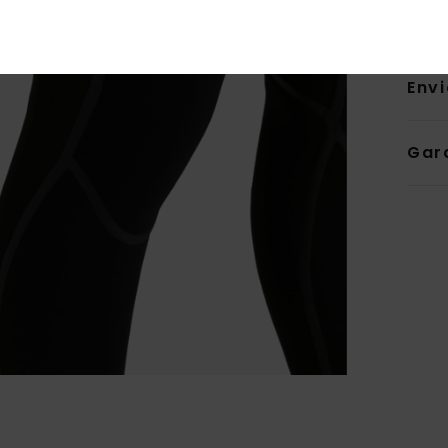
Comp
Env
Gar