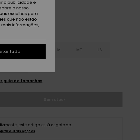
r a publicidade e
sobre o nosso
tuas escolhas para
kies que não estão
a mais informações,
S
S
MS
M
MT
LS
itar tudo
XL
r guia de tamanhos
Sem stock
elizmente, este artigo está esgotado.
prar outras opções