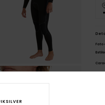
Det
Fato 
Estil
Carac
T
E
Eco
L
MINE
IKSILVER
DIA