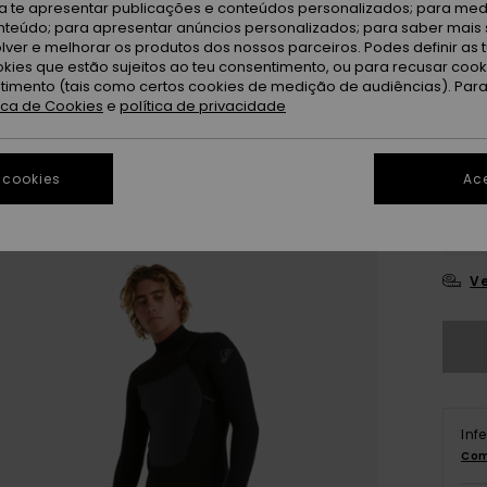
ra te apresentar publicações e conteúdos personalizados; para medi
eúdo; para apresentar anúncios personalizados; para saber mais 
lver e melhorar os produtos dos nossos parceiros. Podes definir as 
okies que estão sujeitos ao teu consentimento, ou para recusar coo
ntimento (tais como certos cookies de medição de audiências). Par
tica de Cookies
e
política de privacidade
X
 cookies
Ace
L
Ve
Inf
Com