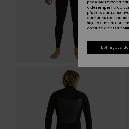
pode ser utilizada pa
o desempenho do cont
público; para desenvo
aceitar ou recusar co
sujeitos ao teu conse
consulta a nossa
polí
Definições de