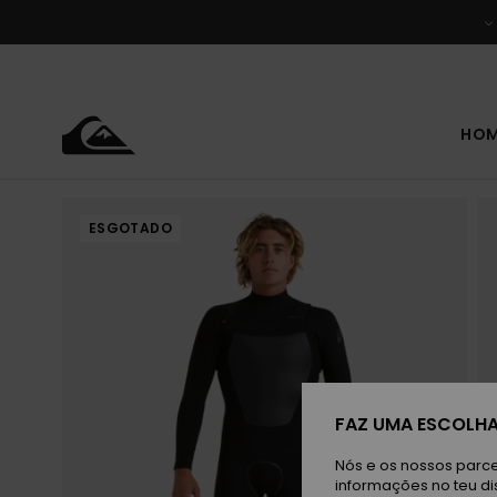
Avançar
para
a
informação
do
produto
HO
ESGOTADO
FAZ UMA ESCOLHA
Nós e os nossos parce
informações no teu di