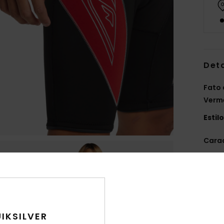
Det
Fato 
Verm
Estil
Carac
C
T
E
Stre
C
IKSILVER
pont