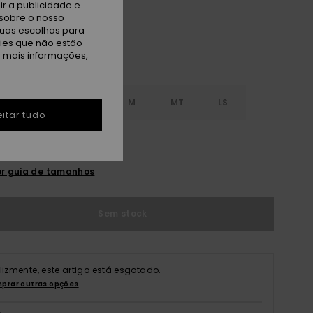
r a publicidade e
sobre o nosso
tuas escolhas para
kies que não estão
a mais informações,
S
S
MS
M
MT
LS
itar tudo
XL
r guia de tamanhos
Sem stock
elizmente, este artigo está esgotado.
prar outras opções