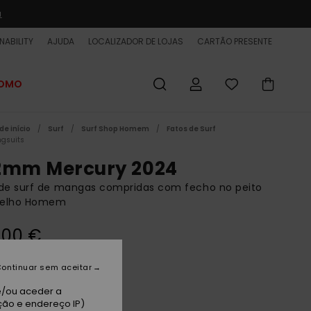
a
NABILITY
AJUDA
LOCALIZADOR DE LOJAS
CARTÃO PRESENTE
ROMO
de início
Surf
Surf Shop Homem
Fatos de Surf
ngsuits
2mm Mercury 2024
 de surf de mangas compridas com fecho no peito
elho Homem
,00 €
 PROMO 25% EXTRA
ontinuar sem aceitar
e/ou aceder a
gh Risk Red
ção e endereço IP)