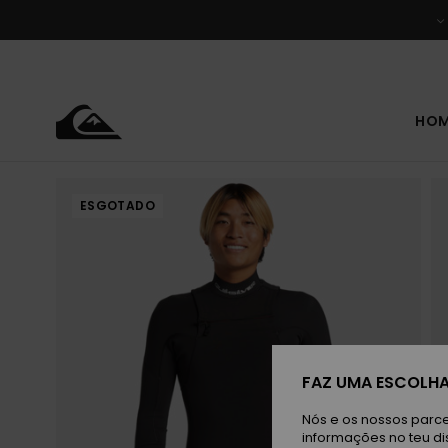
Avançar
para
a
informação
do
produto
HO
ESGOTADO
FAZ UMA ESCOLHA
Nós e os nossos parce
informações no teu di