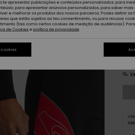
ra te apresentar publicações e conteúdos personalizados; para medi
eúdo; para apresentar anúncios personalizados; para saber mais 
lver e melhorar os produtos dos nossos parceiros. Podes definir as 
okies que estão sujeitos ao teu consentimento, ou para recusar coo
ntimento (tais como certos cookies de medição de audiências). Par
tica de Cookies
e
política de privacidade
X
 cookies
Ace
L
Ve
Inf
Com