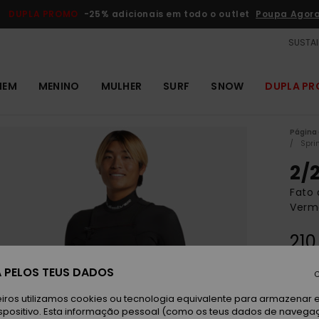
DUPLA PROMO
-25% adicionais em todo o outlet
Poupa Agor
SUSTAI
MEM
MENINO
MULHER
SURF
SNOW
DUPLA P
Página 
Spri
2/
Fato
Verm
210
DUPLA
 PELOS TEUS DADOS
C
iros utilizamos cookies ou tecnologia equivalente para armazenar 
Hi
Cor
spositivo. Esta informação pessoal (como os teus dados de navega