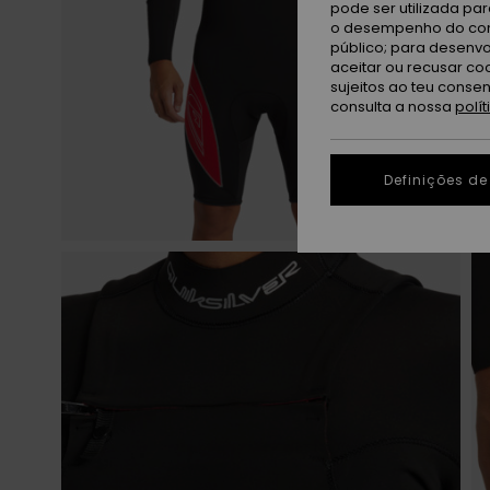
pode ser utilizada pa
o desempenho do cont
público; para desenvo
aceitar ou recusar co
sujeitos ao teu conse
consulta a nossa
polí
Definições de