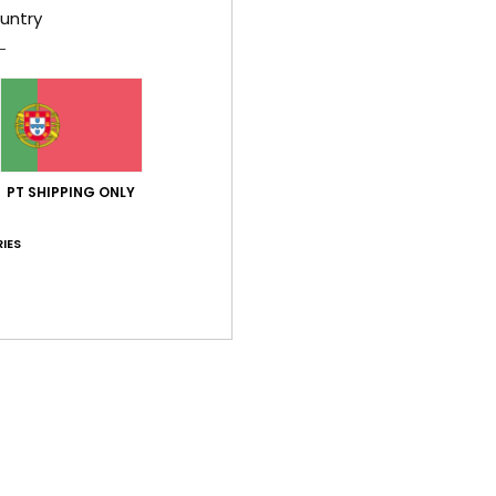
untry
ent
E
S
O
L
F
PT SHIPPING ONLY
Comp
IES
Env
Gar