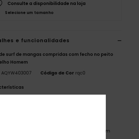
Consulte a disponibilidade na loja
Selecione um tamanho
alhes e funcionalidades
de surf de mangas compridas com fecho no peito
elho Homem
o
AQYW403007
Código de Cor
rqc0
terísticas
oleção:
Coleção Mercury
ecido:
Mistura de nylon e elastano
spuma de neoprene:
Espuma de neoprene
tchFlight Eco
osturas exteriores:
Costuras GBS (coladas e com
o invisível) para máxima flexibilidade e mínima