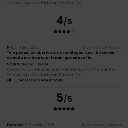
Tamanho perfeito
Material
: 4
Cor
: 5
/5
/5
4
/5
NIK
16. Março 2026
Compra verificada
Tem pequenas aberturas de ventilação, que não servem
de nada nos dias quentes em que se usa fio
Mostrar original - Inglês
Conforto
: 5
Relação qualidade/preço
: 5
Tamanho
:
/5
/5
Tamanho perfeito
Material
: 5
Cor
: 5
/5
/5
Eu recomendo este produto
5
/5
Federico
19. Fevereiro 2026
Compra verificada