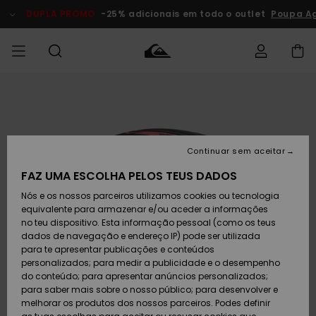
Avançar
para
DUPLA PROMO
-25% adicionais em todo o outlet
Poupa A
a
informação
do
produto
Acede à tua
HOMEM
Roupas
Roupas
Shop
Surf Shop
Artigos
Outlet
encomenda
Homem
Neve
Homem
Homem
MENINO
Envio
Acessórios
Acessórios
Artigos
Continuar sem aceitar
recém-
Surf Shop
Outlet
MULHER
chegados
Crianças
Artigos
Criança
FAZ UMA ESCOLHA PELOS TEUS DADOS
Devoluções
Neve
Nós e os nossos parceiros utilizamos cookies ou tecnologia
Calçado e
Calçado e
Criança
equivalente para armazenar e/ou aceder a informações
chinelos
chinelos
SURF
Pagamento
Highlights
Highlights
Outlet
no teu dispositivo. Esta informação pessoal (como os teus
Mulher
dados de navegação e endereço IP) pode ser utilizada
SNOW
Snow Shop
para te apresentar publicações e conteúdos
Cartão
Surfe/água
Surfe/água
Feminino
personalizados; para medir a publicidade e o desempenho
presente
Snow
Community
do conteúdo; para apresentar anúncios personalizados;
DUPLA
para saber mais sobre o nosso público; para desenvolver e
PROMO
melhorar os produtos dos nossos parceiros. Podes definir
Quiksilver
Snow
Neve
Highlights