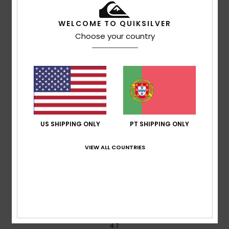
WELCOME TO QUIKSILVER
Avaliações dos clientes
Choose your country
Pontuação média
4.3
/5
US SHIPPING ONLY
PT SHIPPING ONLY
baseado em
3 avaliações verificadas
desde
Fevereiro 2026
VIEW ALL COUNTRIES
33% dos nossos clientes recomendam este produto
Conforto
4.7
Relação qualidade/preço
4.7