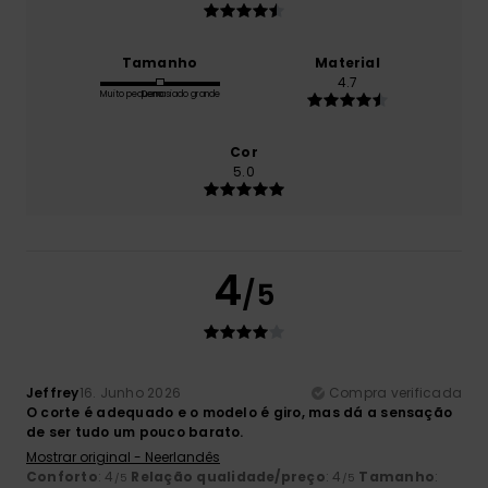
Tamanho
Material
4.7
Muito pequeno
Demasiado grande
Cor
5.0
4
/5
Jeffrey
16. Junho 2026
Compra verificada
O corte é adequado e o modelo é giro, mas dá a sensação
de ser tudo um pouco barato.
Mostrar original - Neerlandês
Conforto
: 4
Relação qualidade/preço
: 4
Tamanho
:
/5
/5