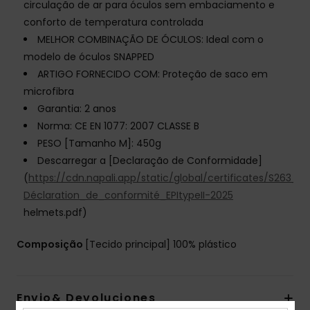
circulação de ar para óculos sem embaciamento e
conforto de temperatura controlada
MELHOR COMBINAÇÃO DE ÓCULOS: Ideal com o
modelo de óculos SNAPPED
ARTIGO FORNECIDO COM: Proteção de saco em
microfibra
Garantia: 2 anos
Norma: CE EN 1077: 2007 CLASSE B
PESO [Tamanho M]: 450g
Descarregar a [Declaração de Conformidade]
(
https://cdn.napali.app/static/global/certificates/S263_
Déclaration_de_conformité_EPItypeII-2025
helmets.pdf)
Composição
[Tecido principal] 100% plástico
Envio& Devoluciones