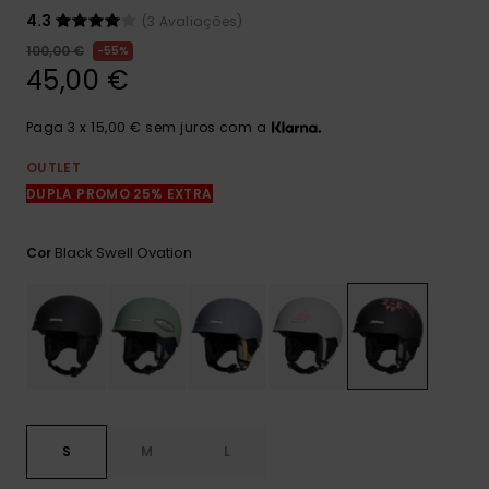
mais
4.3
(3 Avaliações)
frequentes e o
nosso
100,00 €
55%
formulário de
45,00 €
contacto.
Consultar
Paga 3 x 15,00 € sem juros com a
as FAQ
OUTLET
DUPLA PROMO 25% EXTRA
Black Swell Ovation
Cor
S
M
L