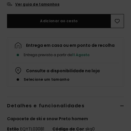
Ver guia de tamanhos
Adicionar ao cesto
Entrega em casa ou em ponto de recolha
Entrega prevista a partir de
11 Agosto
Consulte a disponibilidade na loja
Selecione um tamanho
Detalhes e funcionalidades
Capacete de ski e snow Preto homem
Estilo
EQYTL03081
Código de Cor
skq0