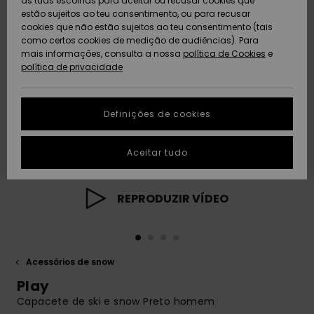
as tuas escolhas para aceitar ou recusar cookies que
Freedom
estão sujeitos ao teu consentimento, ou para recusar
cookies que não estão sujeitos ao teu consentimento (tais
AJUDA
Protecção de
como certos cookies de medição de audiências). Para
Artigos
Artigos
Community
dados
mais informações, consulta a nossa
recém-
recém-
política de Cookies
e
chegados
chegados
política de privacidade
SUSTAINABILITY
Guia de
tamanhos
LOCALIZADOR
Definições de cookies
Coleções
Highlights
DE LOJAS
Inicia uma
Aceitar tudo
CARTÃO
conversa para
PRESENTE
obteres a
resposta mais
rápida à tua
REPRODUZIR VÍDEO
LISTA DE
pergunta.
DESEJO
Iniciar uma
conversa
Acessórios de snow
Encontra
respostas
Play
para as
Capacete de ski e snow Preto homem
perguntas