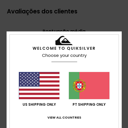
Avaliações dos clientes
Pontuação média
4.3
/5
WELCOME TO QUIKSILVER
Choose your country
baseado em
3 avaliações verificadas
desde Abril
2026
67% dos nossos clientes recomendam este
produto
Conforto
4.5
US SHIPPING ONLY
PT SHIPPING ONLY
VIEW ALL COUNTRIES
Relação qualidade/preço
4.3