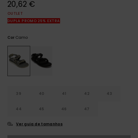
20,62 €
mais
frequentes e o
nosso
OUTLET
formulário de
DUPLA PROMO 25% EXTRA
contacto.
Consultar
Camo
Cor
as FAQ
39
40
41
42
43
44
45
46
47
Ver guia de tamanhos