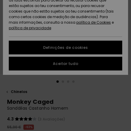
as tuas escolhas para aceitar ou recusar cookies que
Freedom
estão sujeitos ao teu consentimento, ou para recusar
cookies que não estão sujeitos ao teu consentimento (tais
AJUDA
Protecção de
como certos cookies de medição de audiências). Para
Artigos
Artigos
Community
dados
mais informações, consulta a nossa
recém-
recém-
política de Cookies
e
chegados
chegados
política de privacidade
SUSTAINABILITY
Guia de
tamanhos
LOCALIZADOR
Definições de cookies
Coleções
Highlights
DE LOJAS
Inicia uma
Aceitar tudo
CARTÃO
conversa para
PRESENTE
obteres a
resposta mais
rápida à tua
LISTA DE
pergunta.
DESEJO
Chinelos
Iniciar uma
Monkey Caged
conversa
Sandálias Castanho Homem
Encontra
respostas
4.3
(3 Avaliações)
para as
55,00 €
63%
perguntas