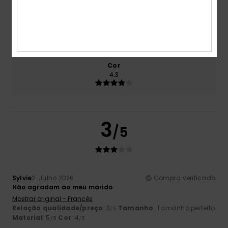
Tamanho
Material
4.7
Muito pequeno
Demasiado grande
Cor
4.3
3
/5
Sylvie
2. Julho 2026
Compra verificada
Não agradam ao meu marido
Mostrar original - Francês
Relação qualidade/preço
: 3
Tamanho
: Tamanho perfeito
/5
Material
: 5
Cor
: 4
/5
/5