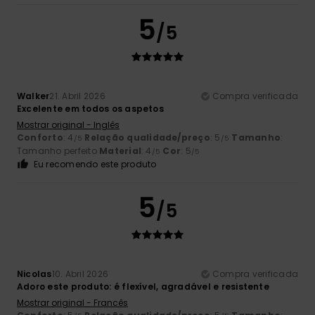
5
/5
Walker
21. Abril 2026
Compra verificada
Excelente em todos os aspetos
Mostrar original - Inglês
Conforto
: 4
Relação qualidade/preço
: 5
Tamanho
:
/5
/5
Tamanho perfeito
Material
: 4
Cor
: 5
/5
/5
Eu recomendo este produto
5
/5
Nicolas
10. Abril 2026
Compra verificada
Adoro este produto: é flexível, agradável e resistente
Mostrar original - Francês