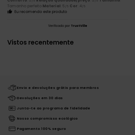
Conforto
: 5
Relação qualidade/preço
: 5
Tamanho
:
/5
/5
Tamanho perfeito
Material
: 5
Cor
: 4
/5
/5
Eu recomendo este produto
Verificado por
TrustVille
Vistos recentemente
Envio e devoluções grátis para membros
Devoluções em 30 dias
Junta-te ao programa de fidelidade
Nosso compromisso ecológico
Pagamento 100% seguro