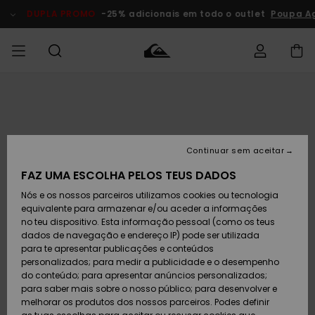
Avançar
para
DUPLA PROMO
-25% adicionais em todo o outlet
Poupa A
a
informação
do
produto
Acede à tua
HOMEM
Roupas
Roupas
Shop
Surf Shop
Artigos
Outlet
encomenda
Homem
Neve
Homem
Homem
MENINO
Envio
Acessórios
Acessórios
Artigos
Continuar sem aceitar
recém-
Surf Shop
Outlet
MULHER
chegados
Crianças
Artigos
Criança
FAZ UMA ESCOLHA PELOS TEUS DADOS
Devoluções
Neve
Nós e os nossos parceiros utilizamos cookies ou tecnologia
Calçado e
Calçado e
Criança
equivalente para armazenar e/ou aceder a informações
chinelos
chinelos
SURF
Pagamento
Highlights
Highlights
Outlet
no teu dispositivo. Esta informação pessoal (como os teus
Mulher
dados de navegação e endereço IP) pode ser utilizada
SNOW
Snow Shop
para te apresentar publicações e conteúdos
Cartão
Surfe/água
Surfe/água
Feminino
personalizados; para medir a publicidade e o desempenho
presente
Snow
Community
do conteúdo; para apresentar anúncios personalizados;
DUPLA
para saber mais sobre o nosso público; para desenvolver e
PROMO
melhorar os produtos dos nossos parceiros. Podes definir
Quiksilver
Snow
Neve
Highlights