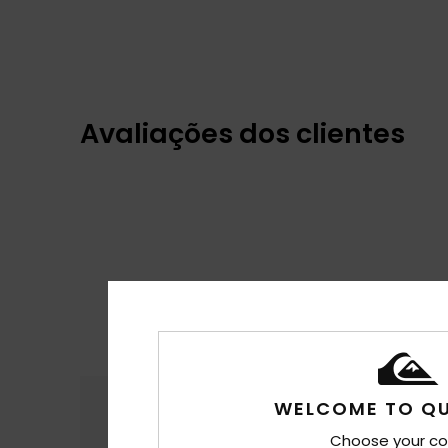
Avaliações dos clientes
Conforto
Rela
WELCOME TO QU
4.9
Choose your co