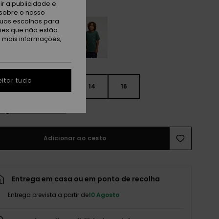
ite
r a publicidade e
sobre o nosso
tuas escolhas para
kies que não estão
a mais informações,
itar tudo
10
12
14
16
r guia de tamanhos
Adicionar ao cesto
Entrega em casa ou em ponto de recolha
Entrega prevista a partir de
10 Agosto