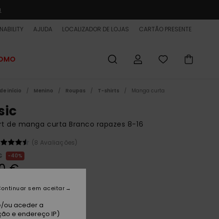
a
NABILITY
AJUDA
LOCALIZADOR DE LOJAS
CARTÃO PRESENTE
ROMO
de início
Menino
Roupas
T-shirts
Manga curta
sic
rt de manga curta Branco rapazes 8-16
(8 Avaliações)
€
40%
0 €
ET
ontinuar sem aceitar
 PROMO 25% EXTRA
e/ou aceder a
ção e endereço IP)