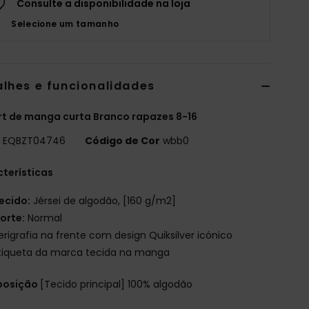
Consulte a disponibilidade na loja
Selecione um tamanho
alhes e funcionalidades
rt de manga curta Branco rapazes 8-16
o
EQBZT04746
Código de Cor
wbb0
terísticas
ecido:
Jérsei de algodão, [160 g/m2]
orte:
Normal
erigrafia na frente com design Quiksilver icónico
tiqueta da marca tecida na manga
osição
[Tecido principal] 100% algodão