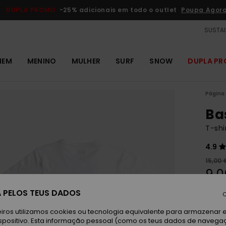
DUPLA PROMO
-25% adicionais em todo o outlet
Poupa Agor
SUSTAI
MEM
MENINO
MULHER
SURF
SNOW
DUPLA P
Página 
Ba
T-shi
4.9
15,00 
9,0
OUTL
 PELOS TEUS DADOS
C
DUPLA
iros utilizamos cookies ou tecnologia equivalente para armazenar 
spositivo. Esta informação pessoal (como os teus dados de navega