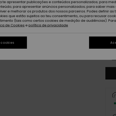
Wh
Cor
ra te apresentar publicações e conteúdos personalizados; para medi
eúdo; para apresentar anúncios personalizados; para saber mais 
lver e melhorar os produtos dos nossos parceiros. Podes definir as 
okies que estão sujeitos ao teu consentimento, ou para recusar coo
ntimento (tais como certos cookies de medição de audiências). Par
tica de Cookies
e
política de privacidade
 cookies
Ace
8
Ve