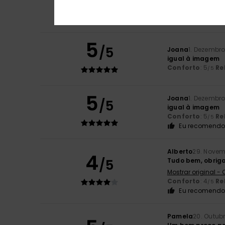
Qualidade
Conforto
: 5
Re
/5
Eu recomendo 
5
/5
Joana
1. Dezembr
igual à imagem
Conforto
: 5
Re
/5
5
Joana
1. Dezembr
/5
igual à imagem
Conforto
: 5
Re
/5
Eu recomendo 
Alberto
29. Novem
4
/5
Tudo bem, obrig
Mostrar original -
Conforto
: 4
Re
/5
Eu recomendo 
Pamela
20. Outub