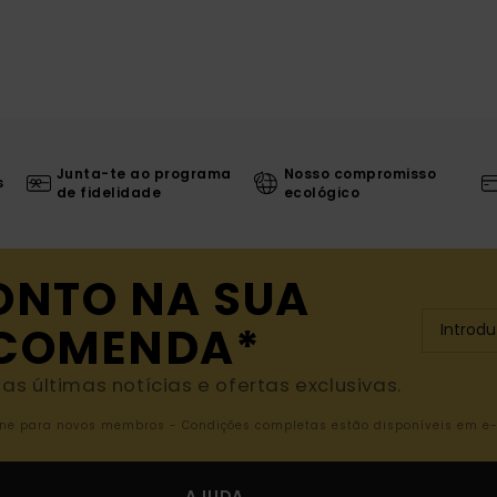
Junta-te ao programa
Nosso compromisso
s
de fidelidade
ecológico
ONTO NA SUA
NCOMENDA*
s últimas notícias e ofertas exclusivas.
nline para novos membros - Condições completas estão disponíveis em e
AJUDA