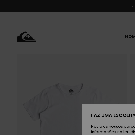
Avançar
para
a
informação
do
produto
HO
FAZ UMA ESCOLHA
Nós e os nossos parce
informações no teu di