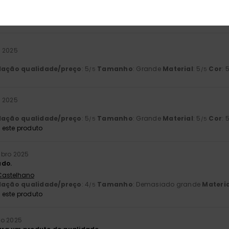
lação qualidade/preço
: 5
Tamanho
: Tamanho perfeito
Material
/5
este produto
o 2025
lação qualidade/preço
: 5
Tamanho
: Grande
Material
: 5
Cor
: 
/5
/5
o 2025
lação qualidade/preço
: 5
Tamanho
: Grande
Material
: 5
Cor
: 
/5
/5
este produto
bro 2025
ado.
 Castelhano
lação qualidade/preço
: 4
Tamanho
: Demasiado grande
Materia
/5
este produto
ro 2025