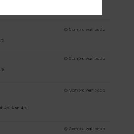
: 5
/5
Compra verificada
5
/5
Compra verificada
5
/5
Compra verificada
l
: 4
Cor
: 4
/5
/5
Compra verificada