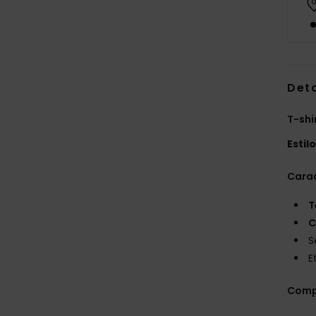
Det
T-shi
Estil
Carac
T
C
S
E
Comp