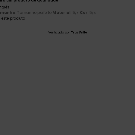
ra um produto de qualidade
Inglês
amanho
: Tamanho perfeito
Material
: 5
Cor
: 5
/5
/5
este produto
Verificado por
TrustVille