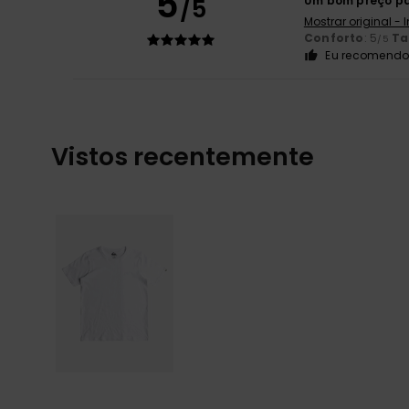
5
/5
Um bom preço pa
Mostrar original - 
Conforto
: 5
T
/5
Eu recomendo 
Vistos recentemente